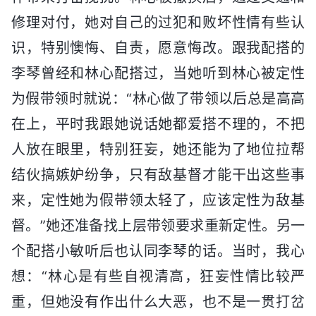
修理对付，她对自己的过犯和败坏性情有些认
识，特别懊悔、自责，愿意悔改。跟我配搭的
李琴曾经和林心配搭过，当她听到林心被定性
为假带领时就说：“林心做了带领以后总是高高
在上，平时我跟她说话她都爱搭不理的，不把
人放在眼里，特别狂妄，她还能为了地位拉帮
结伙搞嫉妒纷争，只有敌基督才能干出这些事
来，定性她为假带领太轻了，应该定性为敌基
督。”她还准备找上层带领要求重新定性。另一
个配搭小敏听后也认同李琴的话。当时，我心
想：“林心是有些自视清高，狂妄性情比较严
重，但她没有作出什么大恶，也不是一贯打岔