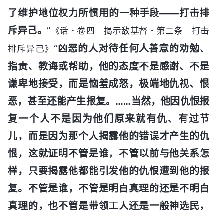
了维护地位权力所惯用的一种手段——打击排
斥异己。
”
《话・卷四 揭示敌基督・第二条 打击
“
凶恶的人对待任何人善意的劝勉、
排斥异己》
指责、教诲或帮助，他的态度不是感谢、不是
谦卑地接受，而是恼羞成怒，极端地仇视、恨
恶，甚至还能产生报复。……当然，他因仇恨报
复一个人不是因为他们原来就有仇、有过节
儿，而是因为那个人揭露他的错误才产生的仇
恨，这就证明不管是谁，不管以前与他关系怎
样，只要揭露他都能引发他的仇恨遭到他的报
复。不管是谁，不管是明白真理的还是不明白
真理的，也不管是带领工人还是一般神选民，