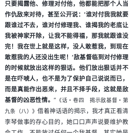
只要揭露他、修理对付他，他都能把那个人当
作仇敌来对待，甚至公开说：‘谁对付我我就要
跟谁过不去，谁对付修理我、谁揭我的老底让
我被神家开除，让我不能得福，那我就跟谁没
完！我在世上就是这样，没人敢惹我，到现在
敢惹我的人还没出生呢！’敌基督临到对付修理
的时候就放出这样的狠话。他们放出狠话并不
是在吓唬人，也不是为了保护自己说说而已，
而是真能作出恶来，并且不择手段，这就是敌
基督的凶恶性情。
”
《话・卷四 揭示敌基督・第
借着神话语的揭示，我才真正看清
九条（八）》
李琴做事的存心目的，她口口声声说要维护教
会工作，不能放过任何一个敌基督，其实她是