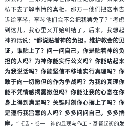
私下去了解事情的真相，那万一他们把这事告
诉给李琴，李琴他们会不会把我罢免了？”考虑
到这儿，我心里又开始纠结了。后来，我想起
神的话说：“
都说贴着神的负担，维护教会的见
证，谁贴上了？问一问自己，你是贴着神的负
担的人吗？为神你能实行公义吗？你能站起来
为我说话吗？你能坚信不移地实行真理吗？你
敢于向一切撒但的作为争战吗？为我的真理你
能不凭情感揭露撒但吗？你能让我的心意在你
身上得到满足吗？关键时刻你心摆上了吗？你
是遵行我旨意的人吗？多多问问自己，多多揣
摩。
”
《话・卷一 神的显现与作工・基督起初的发