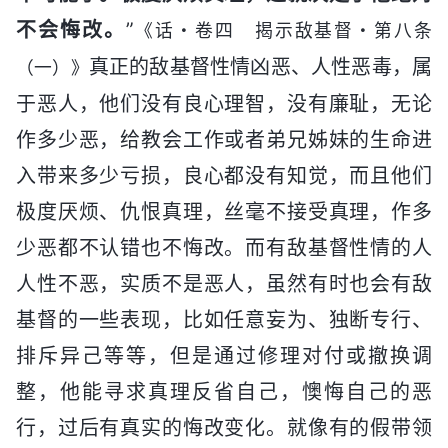
不会悔改。
”
《话・卷四 揭示敌基督・第八条
真正的敌基督性情凶恶、人性恶毒，属
（一）》
于恶人，他们没有良心理智，没有廉耻，无论
作多少恶，给教会工作或者弟兄姊妹的生命进
入带来多少亏损，良心都没有知觉，而且他们
极度厌烦、仇恨真理，丝毫不接受真理，作多
少恶都不认错也不悔改。而有敌基督性情的人
人性不恶，实质不是恶人，虽然有时也会有敌
基督的一些表现，比如任意妄为、独断专行、
排斥异己等等，但是通过修理对付或撤换调
整，他能寻求真理反省自己，懊悔自己的恶
行，过后有真实的悔改变化。就像有的假带领