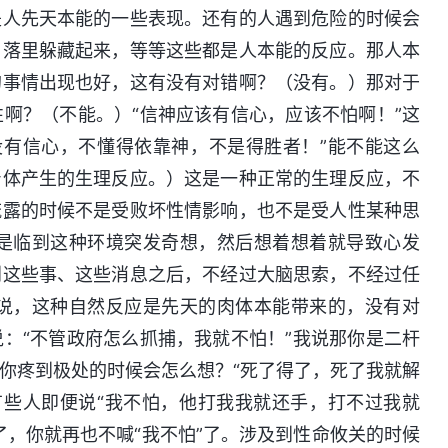
是人先天本能的一些表现。还有的人遇到危险的时候会
角落里躲藏起来，等等这些都是人本能的反应。那人本
的事情出现也好，这有没有对错啊？（没有。）那对于
啊？（不能。）“信神应该有信心，应该不怕啊！”这
没有信心，不懂得依靠神，不是得胜者！”能不能这么
身体产生的生理反应。）这是一种正常的生理反应，不
流露的时候不是受败坏性情影响，也不是受人性某种思
是临到这种环境突发奇想，然后想着想着就导致心发
到这些事、这些消息之后，不经过大脑思索，不经过任
说，这种自然反应是先天的肉体本能带来的，没有对
：“不管政府怎么抓捕，我就不怕！”我说那你是二杆
你疼到极处的时候会怎么想？“死了得了，死了我就解
有些人即便说“我不怕，他打我我就还手，打不过我就
了，你就再也不喊“我不怕”了。涉及到性命攸关的时候