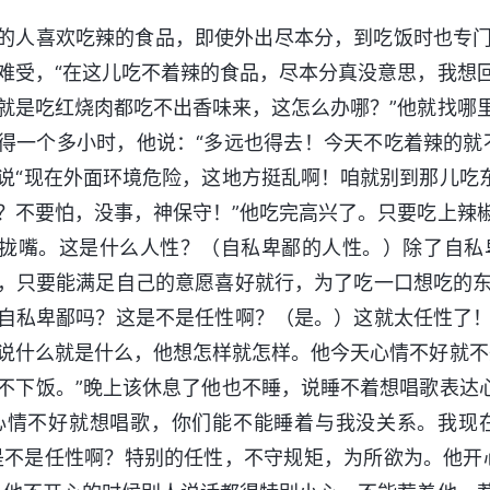
的人喜欢吃辣的食品，即使外出尽本分，到吃饭时也专
难受，“在这儿吃不着辣的食品，尽本分真没意思，我想
就是吃红烧肉都吃不出香味来，这怎么办哪？”他就找哪
得一个多小时，他说：“多远也得去！今天不吃着辣的就
说“现在外面环境危险，这地方挺乱啊！咱就别到那儿吃
？不要怕，没事，神保守！”他吃完高兴了。只要吃上辣
拢嘴。这是什么人性？（自私卑鄙的人性。）除了自私
，只要能满足自己的意愿喜好就行，为了吃一口想吃的
自私卑鄙吗？这是不是任性啊？（是。）这就太任性了
说什么就是什么，他想怎样就怎样。他今天心情不好就不
不下饭。”晚上该休息了他也不睡，说睡不着想唱歌表达
心情不好就想唱歌，你们能不能睡着与我没关系。我现
是不是任性啊？特别的任性，不守规矩，为所欲为。他开