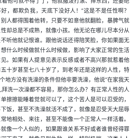
惹着他可就不得了了，他就撒泼打滚、摔东西，还要绝
不好，都欺负我，天底下没好人！”这是不是任性啊？
，别人都得围着他转，只要不如意他就翻脸，暴脾气就
人性却总是不成熟，就像小孩。他无论在哪儿尽本分从
是不听他就记恨谁。跟他说话还得陪笑脸，你如果面无
，想什么时候做就什么时候做，影响了大家正常的生活
意见。如果有人提意见表示反感或者不高兴那就惹着他
四五十岁甚至七八十岁了，到老年还是这样的人性，特
个地方没有洗澡的条件但他非要洗澡，他说“在家我天
礼拜洗一次澡都不容易，那你怎么办？有正常人性的人
简单擦擦能睡着觉就可以了，这个苦人是可以忍受的，
不下饭，甚至不洗澡就活不成了，就像是忍受天大屈辱
正常地相处、来往，甚至不能像一个正常人一样活着。
得就像一个人似的，如果跟谁关系不好或者谁曾经得罪