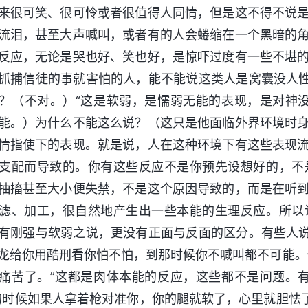
来很可笑、很可怜或者很值得人同情，但是这不得不说
流泪，甚至大声喊叫，或者有的人会蜷缩在一个黑暗的
反应，无论是哭也好、笑也好，是惊吓过度有一些不堪
抓捕信徒的事就害怕的人，能不能说这类人是窝囊没人性
？（不对。）“这是软弱，是懦弱无能的表现，是对神
能。）为什么不能这么说？（这只是他面临外界环境时
情指使下的表现。就是说，人在这种环境下有这些表现
支配而导致的。你有这些反应不是你预先设想好的，不
抽搐甚至大小便失禁，不是这个原因导致的，而是在听
滤、加工，很自然地产生出一些本能的生理反应。所以
有刚强与软弱之说，更没有正面与反面的区分。有些人说
龙给你用酷刑看你怕不怕，到那时候你不喊叫都不可能。
痛苦了。”这都是肉体本能的反应，这些都不是问题。
的时候如果人拿着枪对准你，你的腿就软了，心里就胆怯