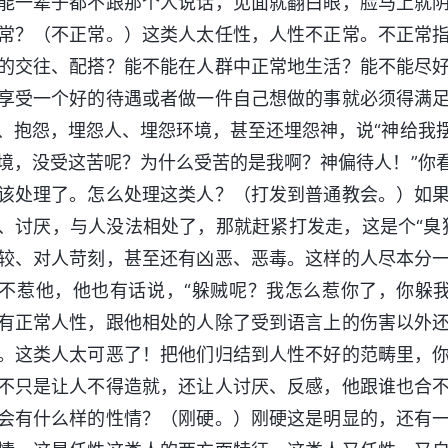
能一辈子都不跟那个人说话，见面就翻白眼，脸马上就
常？（不正常。）这类人太任性，人性不正常。不正常
的交往、配搭？能不能在人群中正常地生活？能不能尽
享受一个好的待遇或者做一件自己想做的事就必须得满
、抱怨，埋怨人、埋怨环境，甚至还埋怨神，说“神给我
境，没受这苦呢？为什么受苦的是我啊？神偏待人！”你
该处理了。怎么处理这类人？（打发到普通教会。）如
、讨厌，与人没法相处了，那就赶紧打发走，这是个“臭
较、对人苛刻，甚至还有凶恶、恶毒。这样的人尽本分
不惹他，他也有话说，“躲贼呢？我怎么惹你了，你躲
有正常人性，跟他相处的人除了受到语言上的伤害以外
。这类人太可恶了！把他们归结到人性不好的范畴里，
不只是让人不得造就，还让人讨厌、反感，他跟谁也合
会有什么样的性情？（刚硬。）刚硬这是明显的，还有