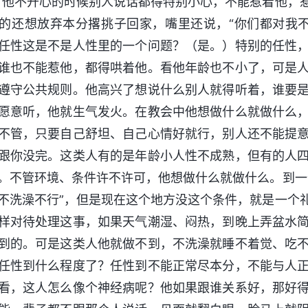
。他不开心的时候别人说话都得特别小心，不能惹着他，
的还想放弃本分撂挑子回家，嘴里还说，“你们都对我
任性这是不是人性里的一个问题？（是。）特别的任性
谁也不能惹他，都得哄着他。看他年龄也不小了，可是
遵守公共规则。他高兴了想说什么别人就得听着，谁要
愿意听，他就生气发火。在教会中他想做什么就做什么
不管，只要自己舒坦、自己心情好就行，别人还不能提
跟你没完。这类人有的是年龄小人性不成熟，但有的人
。不管环境、条件许不许可，他想做什么就做什么。到一
不洗澡不行”，但是现在这个地方没这个条件，就是一个
样对待处理这事，如果天气潮湿、闷热，到晚上弄盆水
到的。可是这类人他就做不到，不洗澡就睡不着觉、吃
任性到什么程度了？任性到不能正常尽本分，不能与人
看，这人怎么像个神经病呢？他如果跟谁关系好，那好