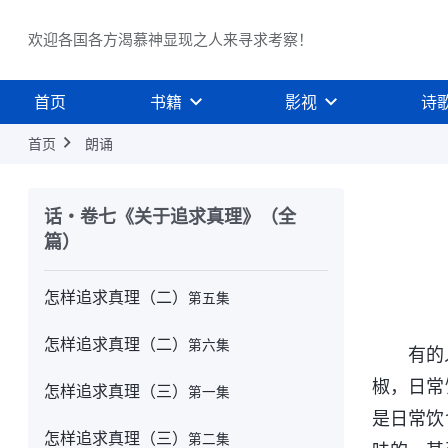
怎样追求真理（一）
第五集
欢迎各国各方渴慕神显现之人来寻求考察！
怎样追求真理（一）
第六集
首页
书籍
影视
诗
怎样追求真理（二）
第一集
首页
朗诵
怎样追求真理（二）
第二集
怎样追求真理（二）
第三集
话・卷七《关于追求真理》（全
篇）
怎样追求真理（二）
第四集
怎样追求真理（二）
第五集
怎样追求真理（二）
第六集
有的
椒，日常
怎样追求真理（三）
第一集
是日常饮
怎样追求真理（三）
第二集