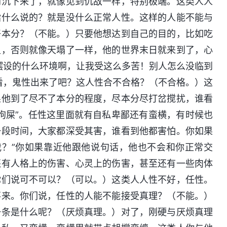
阴沉下来了，就像见到仇敌一样，特别极端。这类人人
指什么说的？就是没什么正常人性。这样的人能不能与
好本分？（不能。）只要他想达到自己的目的，比如吃
足，否则就像天塌了一样，他的世界末日就来到了，心
摆设的什么环境啊，让我受这么多苦！别人怎么没临到
看，鬼性出来了吧？这人性合不合格？（不合格。）这
果他到了尽不了本分的程度，尽本分尽打岔搅扰，谁看
狗屎”。任性这里面就有自私卑鄙还有蛮横，有时候也
一段时间，大家都深受其害，谁看到他都害怕。你如果
我？”你如果靠近他跟他说句话，他也不会和你正常交
还有人格上的伤害、心灵上的伤害，甚至还有一些肉体
你们说可不可以？（可以。）这类人人性不好，任性。
不来。你们说，任性的人能不能接受真理？（不能。）
一条是什么呢？（厌烦真理。）对了，刚硬与厌烦真理