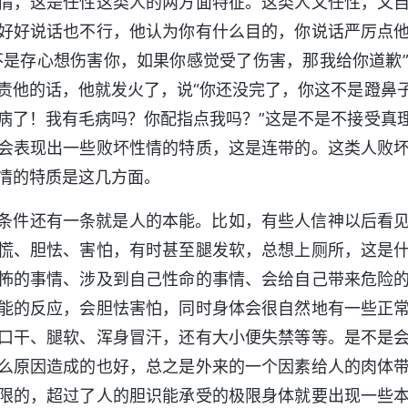
情，这是任性这类人的两方面特征。这类人又任性，又
好好说话也不行，他认为你有什么目的，你说话严厉点
不是存心想伤害你，如果你感觉受了伤害，那我给你道歉
责他的话，他就发火了，说“你还没完了，你这不是蹬鼻
病了！我有毛病吗？你配指点我吗？”这是不是不接受真
会表现出一些败坏性情的特质，这是连带的。这类人败
情的特质是这几方面。
条件还有一条就是人的本能。比如，有些人信神以后看
慌、胆怯、害怕，有时甚至腿发软，总想上厕所，这是
怖的事情、涉及到自己性命的事情、会给自己带来危险
能的反应，会胆怯害怕，同时身体会很自然地有一些正
口干、腿软、浑身冒汗，还有大小便失禁等等。是不是
么原因造成的也好，总之是外来的一个因素给人的肉体
限的，超过了人的胆识能承受的极限身体就要出现一些