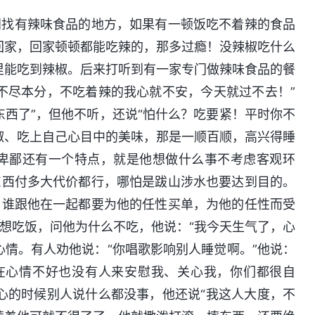
门找有辣味食品的地方，如果有一顿饭吃不着辣的食品
回家，回家顿顿都能吃辣的，那多过瘾！没辣椒吃什么
里能吃到辣椒。后来打听到有一家专门做辣味食品的餐
不尽本分，不吃着辣的我心就不安，今天就过不去！”
东西了”，但他不听，还说“怕什么？吃要紧！平时你不
椒、吃上自己心目中的美味，那是一顺百顺，高兴得睡
卑鄙还有一个特点，就是他想做什么事不考虑客观环
东西付多大代价都行，哪怕是跋山涉水也要达到目的。
！谁跟他在一起都要为他的任性买单，为他的任性而受
想吃饭，问他为什么不吃，他说：“我今天生气了，心
心情。有人劝他说：“你唱歌影响别人睡觉啊。”他说：
在心情不好也没有人来安慰我、关心我，你们都很自
心的时候别人说什么都没事，他还说“我这人大度，不