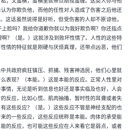
自私，又蛮横，蛮横里就带点胡搅蛮缠。这类人你与他
他认为你欺负他，而他的任性对人造成了伤害之后他还
”。这话虽然说得是好听，但受伤害的人却不原谅他，
子上脸吗？我给你道歉你就以为我好欺负啊？你还指点
理啊？（是。）这就涉及到败坏性情了。人性的这些特
坏性情的特征就是刚硬与厌烦真理，还带点凶恶，他们
见中共政府疯狂镇压、抓捕、残害神选民，他们心里就
什么表现？（本能。）这是本能的反应。正常人性里对
的事情，无论是听到信息也好还是事实临及也好，人会
常的反应，比如心慌、肌肉抽搐、暂时性的耳聋或者失
会有这些反应？（是。）这些反应不管是神经支配的也
带来的一些反应，这些反应统称是本能。肉体的承受能
本能的反应，也可能这些反应在人来看它是弱点，或者