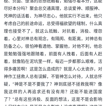
极、负面、堕落的思想抵触着，勉强尽着本分，这能
尽好本分吗？聚会总交通真理，总谈爱神、顺服神、
凭神的话活着、为神尽忠心，他就实行不出来，他只
考虑自己的前途命运，总受得福欲望的辖制，什么真
理也接受不了，就这么抵触、对抗着，消极、埋怨
着，心里对神总有观念，有隔阂、有距离，对神总有
防备之心，很怕神看透他、掌握他，对他不利，他总
是勉勉强强地跟随着，前面有人拽着，后面有人赶
着，就像陷在泥坑里一样，每迈一步都那么艰难，活
得多痛苦啊！这是怎么造成的？就是人心太诡诈，对
神作工拯救人总有误解，不管神怎么对待，人就总怀
疑，“神是不是不要我了？神到底拯不拯救我啊？像
我这样的人再追求还有没有用？还能不能进国度
了？”总有这些消极、反面的想法，这是不是会影响