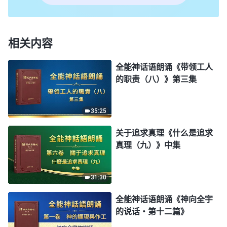
相关内容
全能神话语朗诵《带领工人
的职责（八）》第三集
35:25
关于追求真理《什么是追求
真理（九）》中集
31:30
全能神话语朗诵《神向全宇
的说话・第十二篇》