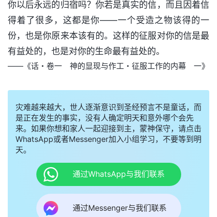
你以后永远的归宿吗？你若是真实的信，而且因着信
得着了很多，这都是你——一个受造之物该得的一
份，也是你原来本该有的。这样的征服对你的信是最
有益处的，也是对你的生命最有益处的。
——《话・卷一 神的显现与作工・征服工作的内幕 一》
灾难越来越大，世人逐渐意识到圣经预言不是童话，而
是正在发生的事实，没有人确定明天和意外哪个会先
来。如果你想和家人一起迎接到主，蒙神保守，请点击
WhatsApp或者Messenger加入小组学习，不要等到明
天。
通过WhatsApp与我们联系
通过Messenger与我们联系