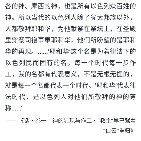
各的神、摩西的神，也是所有以色列众百姓的
神。所以当代的以色列人除了犹太邦族以外，
人都敬拜耶和华，为他献祭在祭坛上，在圣殿
里穿祭司袍事奉耶和华，他们所盼望的是耶和
华的再现。……‘耶和华’这个名是为着律法下的
以色列民而固有的名。每一个时代每一步作
工，我的名都有代表意义，不是无根无据的，
就是每一个名都代表一个时代。‘耶和华’代表律
法时代，是以色列人对他们所敬拜的神的尊
称……”
——《话・卷一 神的显现与作工・“救主”早已驾着
“白云”重归》