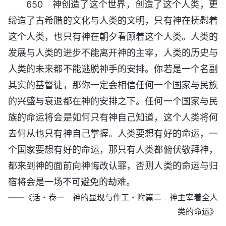
650 神创造了这个世界，创造了这个人类，更
缔造了古希腊的文化与人类的文明，只有神在抚慰着
这个人类，也只有神在朝夕看顾着这个人类。人类的
发展与人类的进步不能离开神的主宰，人类的历史与
人类的未来都不能逃脱神手的安排。你若是一个名副
其实的基督徒，那你一定会相信任何一个国家与民族
的兴盛与衰退都在神的安排之下。任何一个国家与民
族的命运将会是如何只有神自己知道，这个人类将何
去何从也只有神自己掌握。人类要想有好的命运，一
个国家要想有好的命运，那只有人类都俯伏敬拜神，
都来到神的面前向神悔改认罪，否则人类的命运与归
宿将会是一场不可避免的劫难。
——《话・卷一 神的显现与作工・附篇二 神主宰着全人
类的命运》