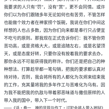
我要求的人只有“罚”，没有“赏”，更不会同情。或许
你们以为你们跟随多年无论如何也有苦劳，不管怎样
也能做个效力者在神家捞个饭碗，我说在你们中间这
样想的人也占多数，因为你们向来都是奉行只占便宜
不吃亏的原则。那我现在正式告诉你们：我不管你劳
苦功高，或是资格大大，或是追随左右，或是名望顶
天，或是态度好转，只要你没有按着我的要求去办，
那你永远不可能获得我的称许。你们还是把自己的种
种想法、打算趁早都一笔勾销，把我的要求都认真对
待对待，否则，我会将所有的人都化为灰烬来结束我
的工作，充其量将我的多年作工与苦难化为乌有。因
为我不能把我的仇敌与带着邪恶味道与撒但原样的人
带入我的国中，带入下一个时代。
——《话・卷一 神的显现与作工・过犯会将人带入地狱》