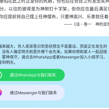
哪怕在此之时正是你的死期，你也应在合目之时发出笑
分。以往的彼得是为神倒钉十字架，但你应在最后满足
你应提前将自己摆上任神摆布，只要神高兴、乐意就任着
——《话・卷一 神的显
越来越大，世人逐渐意识到圣经预言不是童话，而是正在发生的
，没有人确定明天和意外哪个会先来。如果你想和家人一起迎接
蒙神保守，请点击WhatsApp或者Messenger加入小组学习，
等到明天。
通过WhatsApp与我们联系
通过Messenger与我们联系