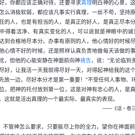
好，你都应该正确对待，还要寻求
真理
明白神的心意，
怎么消极软弱，都应该凡事实行真理，一丝不苟，坚持
任的人，也是有担当的人，是真正的好人，是真正尽本
中得着洁净、有真实变化的人，可以说就是神眼中的诚
达到合格地尽本分。办事有原则的人，他心情好的时候
他心情不好的时候，还是照样认真负责地做每天该做的
扰，但他的心能安静在神面前向神
祷告
，说：“无论临到
尽好，让我活一天我就得尽好一天，对得起神给我的这
先放一边，尽好本分才是第一重要！”不受任何人事物、
位，把神的托付放到第一位，这是对神有忠心的人，是
。这就是活出真理的一个最实际、最真实的表现。
——《话・卷
2 不管神怎么要求，只要能尽上你的全力，望你在神面