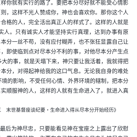
这样你就有实行的路了。要把本分尽好就不能受心情影
原则，这样不光人赞成你，神也会喜欢你。那你这个人
分合格的人，完全活出真正人的样式了。这样的人就是
实人。只有诚实人才能坚持实行真理，达到办事有原
尽本分一丝不苟，没有应付糊弄，也不张狂显露自己让
事，即使临到点对尽本分不利的事，对他尽本分产生点
多大的事，就是天塌下来，神只要让我活着，我就得把
个本分，对得起神给我的这口气息。无论我自身的难处
环境的影响，不受任何心情、外界环境的辖制，把本分
真实顺服神的人，这样的人就有生命进入了，就进入真
三 末世基督座谈纪要・生命进入得从尽本分开始经历》
前最后为神尽忠，只要能看见神在宝座之上露出了欣慰