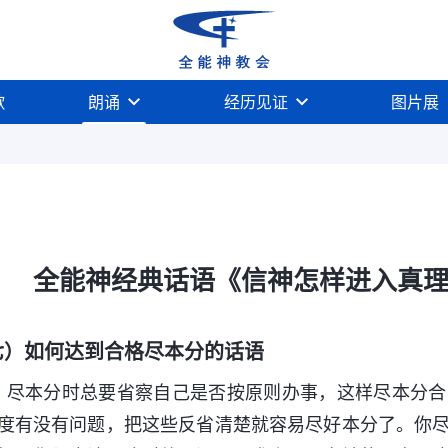
歌
朗诵
经历见证
图片展
识神的话语
关于国度时代宪法、行政及诫命的话语
全能神经典话语《信神怎样进入真理实
七）如何达到合格尽本分的话语
1 尽本分时总要省察自己是否按原则办事，这样尽本分
度有没有问题，把这些反省清楚就容易尽好本分了。你