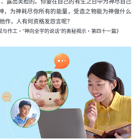
声、露出笑脸的。你要在自己的有生之日中为神尽自己
神，为神耗尽你所有的能量，受造之物能为神做什么
他作，人有何资格发怨言呢？
现与作工・“神向全宇的说话”的奥秘揭示・第四十一篇》