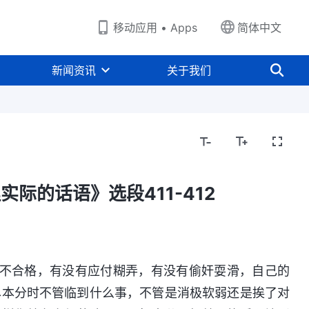
移动应用 • Apps
简体中文
新闻资讯
关于我们
神对人的要求与劝勉、安慰、警戒的话语
神定规人
际的话语》选段411-412
合不合格，有没有应付糊弄，有没有偷奸耍滑，自己的
尽本分时不管临到什么事，不管是消极软弱还是挨了对