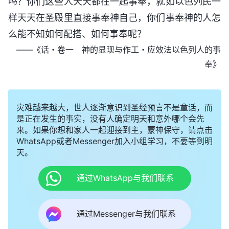
吗？你们这些人天天都在一起事奉，就如以色列民一
样天天在圣殿里直接事奉神自己，你们事奉神的人怎
么能不知如何配搭、如何事奉呢？
——《话・卷一 神的显现与作工・应效法以色列人的事
奉》
灾难越来越大，世人逐渐意识到圣经预言不是童话，而
是正在发生的事实，没有人确定明天和意外哪个会先
来。如果你想和家人一起迎接到主，蒙神保守，请点击
WhatsApp或者Messenger加入小组学习，不要等到明
天。
通过WhatsApp与我们联系
通过Messenger与我们联系