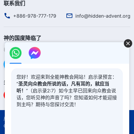
联系我们
+886-978-777-179
info@hidden-advent.org
神的国度降临了
神的国度已经降临在人间！你想进入神的国度吗？
了解更多
通过Messenger联系我们
您好！欢迎来到全能神教会网站！启示录预言：
关注我们
“
圣灵向众教会所说的话，凡有耳的，就应当
听！
”（启示录2:7）如今主早已回来向众教会说
话，您听见神的声音了吗？您知道如何才能迎接
到主吗？期待与您探讨交流！
严正声明
使用条款
隐私权声明
署名信息
Cookie声明