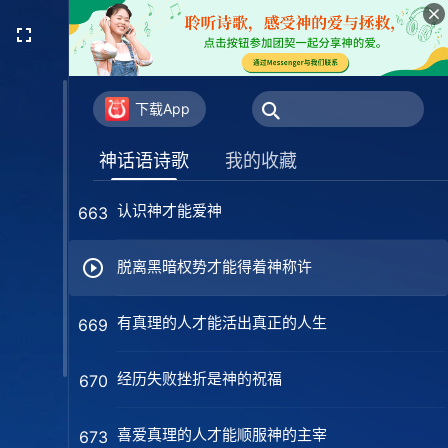
人类与万物都在神制定的规律中存活（女声
661
独唱）
人类与万物都在神制定的规律中存活（男声
661
独唱）
下载App
你将如何迎接耶稣的重归呢
662
神话语诗歌
我的收藏
认识神才能爱神
663
脱离黑暗权势才能得着神称许
有真理的人才能活出真正的人生
669
经历失败挫折是神的祝福
670
喜爱真理的人才能顺服神的主宰
673