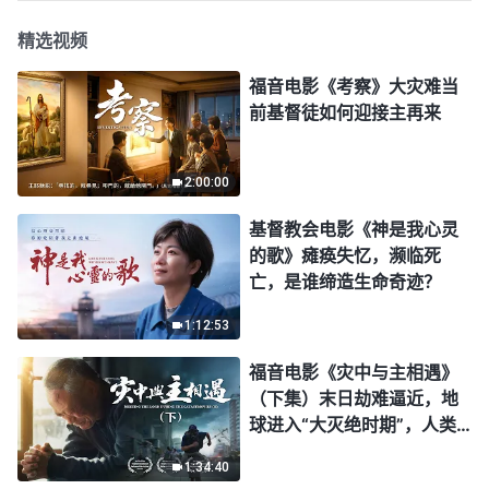
精选视频
福音电影《考察》大灾难当
前基督徒如何迎接主再来
2:00:00
基督教会电影《神是我心灵
的歌》瘫痪失忆，濒临死
亡，是谁缔造生命奇迹？
1:12:53
福音电影《灾中与主相遇》
（下集）末日劫难逼近，地
球进入“大灭绝时期”，人类
进入倒计时，你准备好逃生
1:34:40
了吗？