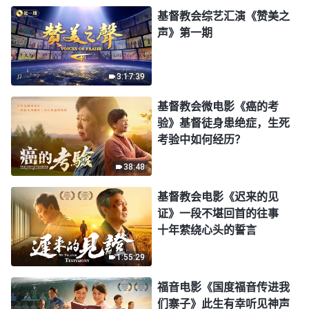
基督教会综艺汇演《赞美之
声》第一期
3:17:39
基督教会微电影《癌的考
验》基督徒身患绝症，生死
考验中如何经历？
38:48
基督教会电影《迟来的见
证》一段不堪回首的往事
十年萦绕心头的誓言
1:55:29
福音电影《国度福音传进我
们寨子》此生有幸听见神声