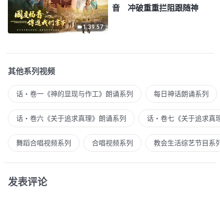
音 冲破重重拦阻跟随神
1:39:57
其他系列视频
话・卷一《神的显现与作工》朗诵系列
每日神话朗诵系列
话・卷六《关于追求真理》朗诵系列
话・卷七《关于追求真
舞蹈合唱视频系列
合唱视频系列
教会生活综艺节目系
发表评论