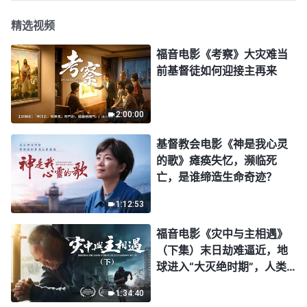
精选视频
福音电影《考察》大灾难当
前基督徒如何迎接主再来
2:00:00
基督教会电影《神是我心灵
的歌》瘫痪失忆，濒临死
亡，是谁缔造生命奇迹？
1:12:53
福音电影《灾中与主相遇》
（下集）末日劫难逼近，地
球进入“大灭绝时期”，人类
进入倒计时，你准备好逃生
1:34:40
了吗？