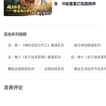
音 冲破重重拦阻跟随神
1:39:57
其他系列视频
话・卷一《神的显现与作工》朗诵系列
每日神话朗诵系列
话・卷六《关于追求真理》朗诵系列
话・卷七《关于追求真
舞蹈合唱视频系列
合唱视频系列
教会生活综艺节目系
发表评论