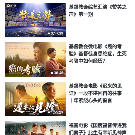
基督教会综艺汇演《赞美之
声》第一期
3:17:39
基督教会微电影《癌的考
验》基督徒身患绝症，生死
考验中如何经历？
38:48
基督教会电影《迟来的见
证》一段不堪回首的往事
十年萦绕心头的誓言
1:55:29
福音电影《国度福音传进我
们寨子》此生有幸听见神声