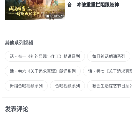
音 冲破重重拦阻跟随神
1:39:57
其他系列视频
话・卷一《神的显现与作工》朗诵系列
每日神话朗诵系列
话・卷六《关于追求真理》朗诵系列
话・卷七《关于追求真
舞蹈合唱视频系列
合唱视频系列
教会生活综艺节目系
发表评论