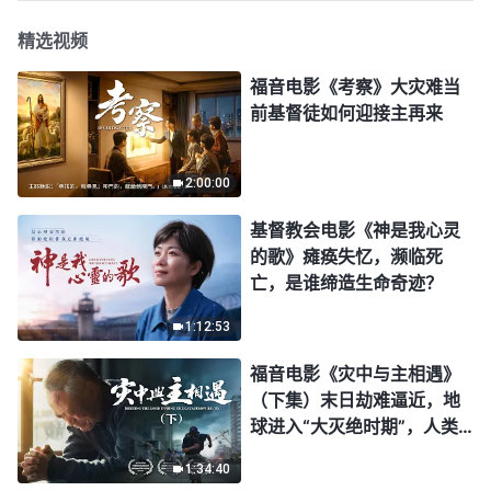
精选视频
福音电影《考察》大灾难当
前基督徒如何迎接主再来
2:00:00
基督教会电影《神是我心灵
的歌》瘫痪失忆，濒临死
亡，是谁缔造生命奇迹？
1:12:53
福音电影《灾中与主相遇》
（下集）末日劫难逼近，地
球进入“大灭绝时期”，人类
进入倒计时，你准备好逃生
1:34:40
了吗？