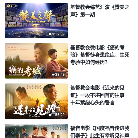
基督教会综艺汇演《赞美之
声》第一期
3:17:39
基督教会微电影《癌的考
验》基督徒身患绝症，生死
考验中如何经历？
38:48
基督教会电影《迟来的见
证》一段不堪回首的往事
十年萦绕心头的誓言
1:55:29
福音电影《国度福音传进我
们寨子》此生有幸听见神声