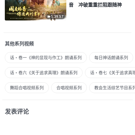
音 冲破重重拦阻跟随神
1:39:57
其他系列视频
话・卷一《神的显现与作工》朗诵系列
每日神话朗诵系列
话・卷六《关于追求真理》朗诵系列
话・卷七《关于追求真
舞蹈合唱视频系列
合唱视频系列
教会生活综艺节目系
发表评论