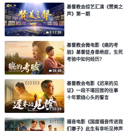
基督教会综艺汇演《赞美之
声》第一期
3:17:39
基督教会微电影《癌的考
验》基督徒身患绝症，生死
考验中如何经历？
38:48
基督教会电影《迟来的见
证》一段不堪回首的往事
十年萦绕心头的誓言
1:55:29
福音电影《国度福音传进我
们寨子》此生有幸听见神声