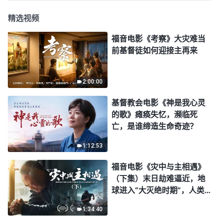
精选视频
福音电影《考察》大灾难当
前基督徒如何迎接主再来
2:00:00
基督教会电影《神是我心灵
的歌》瘫痪失忆，濒临死
亡，是谁缔造生命奇迹？
1:12:53
福音电影《灾中与主相遇》
（下集）末日劫难逼近，地
球进入“大灭绝时期”，人类
进入倒计时，你准备好逃生
1:34:40
了吗？