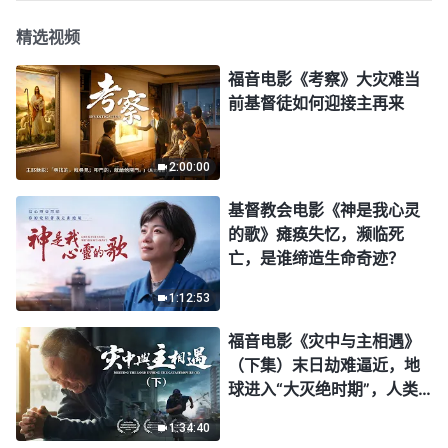
精选视频
福音电影《考察》大灾难当
前基督徒如何迎接主再来
2:00:00
基督教会电影《神是我心灵
的歌》瘫痪失忆，濒临死
亡，是谁缔造生命奇迹？
1:12:53
福音电影《灾中与主相遇》
（下集）末日劫难逼近，地
球进入“大灭绝时期”，人类
进入倒计时，你准备好逃生
1:34:40
了吗？