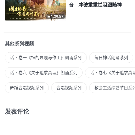
音 冲破重重拦阻跟随神
1:39:57
其他系列视频
话・卷一《神的显现与作工》朗诵系列
每日神话朗诵系列
话・卷六《关于追求真理》朗诵系列
话・卷七《关于追求真
舞蹈合唱视频系列
合唱视频系列
教会生活综艺节目系
发表评论