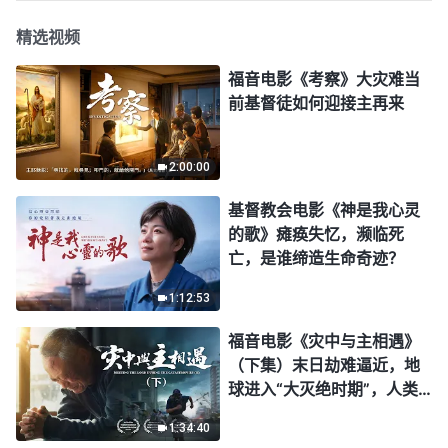
精选视频
福音电影《考察》大灾难当
前基督徒如何迎接主再来
2:00:00
基督教会电影《神是我心灵
的歌》瘫痪失忆，濒临死
亡，是谁缔造生命奇迹？
1:12:53
福音电影《灾中与主相遇》
（下集）末日劫难逼近，地
球进入“大灭绝时期”，人类
进入倒计时，你准备好逃生
1:34:40
了吗？