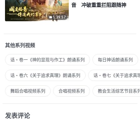
音 冲破重重拦阻跟随神
1:39:57
其他系列视频
话・卷一《神的显现与作工》朗诵系列
每日神话朗诵系列
话・卷六《关于追求真理》朗诵系列
话・卷七《关于追求真
舞蹈合唱视频系列
合唱视频系列
教会生活综艺节目系
发表评论