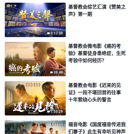
基督教会综艺汇演《赞美之
声》第一期
3:17:39
基督教会微电影《癌的考
验》基督徒身患绝症，生死
考验中如何经历？
38:48
基督教会电影《迟来的见
证》一段不堪回首的往事
十年萦绕心头的誓言
1:55:29
福音电影《国度福音传进我
们寨子》此生有幸听见神声