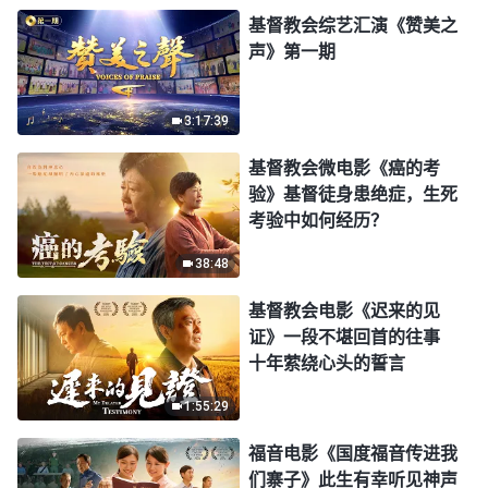
基督教会综艺汇演《赞美之
声》第一期
3:17:39
基督教会微电影《癌的考
验》基督徒身患绝症，生死
考验中如何经历？
38:48
基督教会电影《迟来的见
证》一段不堪回首的往事
十年萦绕心头的誓言
1:55:29
福音电影《国度福音传进我
们寨子》此生有幸听见神声