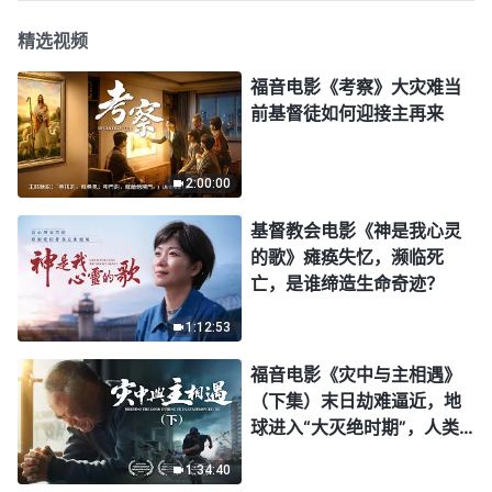
精选视频
福音电影《考察》大灾难当
前基督徒如何迎接主再来
2:00:00
基督教会电影《神是我心灵
的歌》瘫痪失忆，濒临死
亡，是谁缔造生命奇迹？
1:12:53
福音电影《灾中与主相遇》
（下集）末日劫难逼近，地
球进入“大灭绝时期”，人类
进入倒计时，你准备好逃生
1:34:40
了吗？