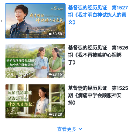
基督徒的经历见证 第1527
期《我才明白神试炼人的意
义》
53:58
基督徒的经历见证 第1526
期《我不再被嫉妒心捆绑
了》
28:16
基督徒的经历见证 第1525
期《病痛中学会顺服神安
排》
38:28
查看更多