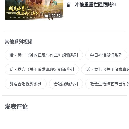
音 冲破重重拦阻跟随神
1:39:57
其他系列视频
话・卷一《神的显现与作工》朗诵系列
每日神话朗诵系列
话・卷六《关于追求真理》朗诵系列
话・卷七《关于追求真
舞蹈合唱视频系列
合唱视频系列
教会生活综艺节目系
发表评论