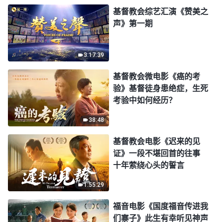
基督教会综艺汇演《赞美之
声》第一期
3:17:39
基督教会微电影《癌的考
验》基督徒身患绝症，生死
考验中如何经历？
38:48
基督教会电影《迟来的见
证》一段不堪回首的往事
十年萦绕心头的誓言
1:55:29
福音电影《国度福音传进我
们寨子》此生有幸听见神声