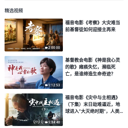
精选视频
福音电影《考察》大灾难当
前基督徒如何迎接主再来
2:00:00
基督教会电影《神是我心灵
的歌》瘫痪失忆，濒临死
亡，是谁缔造生命奇迹？
1:12:53
福音电影《灾中与主相遇》
（下集）末日劫难逼近，地
球进入“大灭绝时期”，人类
进入倒计时，你准备好逃生
1:34:40
了吗？