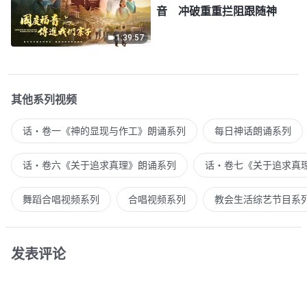
音 冲破重重拦阻跟随神
1:39:57
其他系列视频
话・卷一《神的显现与作工》朗诵系列
每日神话朗诵系列
话・卷六《关于追求真理》朗诵系列
话・卷七《关于追求真
舞蹈合唱视频系列
合唱视频系列
教会生活综艺节目系
发表评论