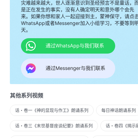
灾难越来越大，世人逐渐意识到圣经预言不是童话，
是正在发生的事实，没有人确定明天和意外哪个会先
来。如果你想和家人一起迎接到主，蒙神保守，请点
WhatsApp或者Messenger加入小组学习，不要等到
天。
通过WhatsApp与我们联系
通过Messenger与我们联系
其他系列视频
话・卷一《神的显现与作工》朗诵系列
每日神话朗诵系列
话・卷三《末世基督座谈纪要》朗诵系列
话・卷四《揭示