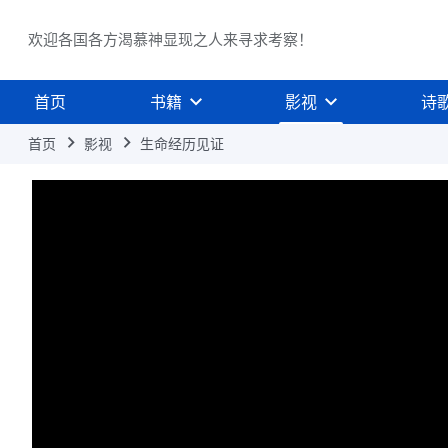
欢迎各国各方渴慕神显现之人来寻求考察！
首页
书籍
影视
诗
首页
影视
生命经历见证