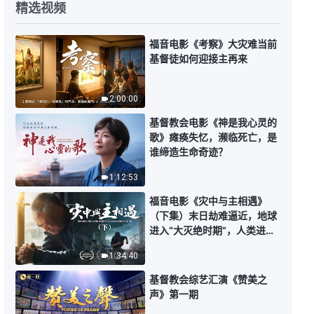
24:12
人被教会清除，你是否会心生困
精选视频
惑，认为没有功劳还有苦劳？对清
除之人感到惋惜对吗？该如何衡量
基督徒的经历见证 第866期《走
福音电影《考察》大灾难当前
才合乎真理原则？
出母亲离世的阴霾》
基督徒如何迎接主再来
40:49
2:00:00
基督徒的经历见证 第865期《在
基督教会电影《神是我心灵的
临到的小事上也能学功课》
歌》瘫痪失忆，濒临死亡，是
谁缔造生命奇迹？
24:44
1:12:53
基督徒的经历见证 第864期《我
才认识自己太诡诈》
福音电影《灾中与主相遇》
（下集）末日劫难逼近，地球
29:56
进入“大灭绝时期”，人类进入
倒计时，你准备好逃生了吗？
1:34:40
基督徒的经历见证《我看见自己说
话的背后总有掺杂》看似诚恳的寻
基督教会综艺汇演《赞美之
求问题背后隐藏怎样不可告人的目
声》第一期
30:31
的？肖凡工作果效差，她假装向负