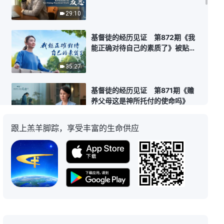
福音经验不跟进工作，害怕暴露缺
29:10
少不足看到问题也不解决，没尽到
自己的本分责任。神话语揭示，她
反省自己向神悔改。
基督徒的经历见证 第872期《我
能正确对待自己的素质了》被贴上
“素质差”的标签，她心里不甘，就
35:27
试图改变自己的素质。但事与愿
违，她陷入消沉中定规自己。素质
差真的就是死病吗？该如何正确对
基督徒的经历见证 第871期《赡
待自己的素质。
养父母这是神所托付的使命吗》
50:20
跟上羔羊脚踪，享受丰富的生命供应
基督徒的经历见证 第868期《追
求真理不分年老年少》
34:36
基督徒的经历见证 第867期《“没
有功劳还有苦劳”这个观点符合真理
吗》看到信神多年一直撇弃花费的