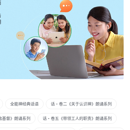
而
击
明
全能神经典话语
话・卷二《关于认识神》朗诵系列
敌基督》朗诵系列
话・卷五《带领工人的职责》朗诵系列