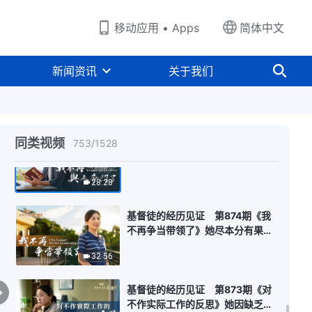
为何不能坦然接受本分》她被提拔
做负责人，这本是一件高兴的事，
移动应用 • Apps
简体中文
24:01
她却忧虑重重一再推脱。她在担心
什么？
基督徒的经历见证 第877期《素
新闻资讯
关于我们
质差常常消极该怎么解决》素质差
的人真的就没路了吗？她因素质差
27:02
被撤换，觉得前途暗淡不能蒙拯救
了，尽本分消极被动。她是如何走
出负面情绪脚踏实地尽本分的？
同类视频
基督徒的经历见证 第875期《我
753
/
1528
不再与人争斗了》
28:28
基督徒的经历见证 第874期《我
不再争当带领了》她尽本分有果
效，带领也器重，就认为自己是教
32:56
会的柱子，该被选为教会带领。未
能如愿时，她心生埋怨，甚至搅扰
选举。总想争当带领这是什么性质
基督徒的经历见证 第873期《对
的问题？该如何解决？
不作实际工作的反思》她因缺乏传