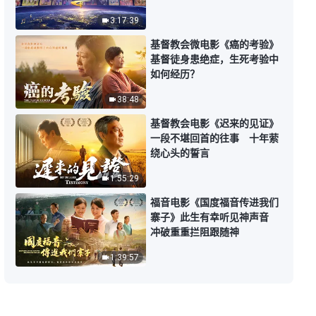
责人寻求帮助，试图掩饰自己的问
题。然而，她的“万全之策”却引发
基督徒的经历见证 第862期《知
3:17:39
了更多的问题……
恩图报是做人的原则吗》
基督教会微电影《癌的考验》
基督徒身患绝症，生死考验中
37:22
如何经历？
基督徒的经历见证 第861期《分
38:48
辨人得根据神的话》
基督教会电影《迟来的见证》
36:27
一段不堪回首的往事 十年萦
绕心头的誓言
基督徒的经历见证 第860期《临
1:55:29
到事我不再做旁观者》临到事我们
都习惯做旁观者，而不是参与者。
福音电影《国度福音传进我们
31:26
每天忙忙碌碌，停下脚步却发现自
寨子》此生有幸听见神声音
己在真理上少有收获。这个问题如
冲破重重拦阻跟随神
何解决？如何在生活的小事上得着
基督徒的经历见证 第859期《在
真理、学到功课？
病痛中学会顺服》
1:39:57
26:49