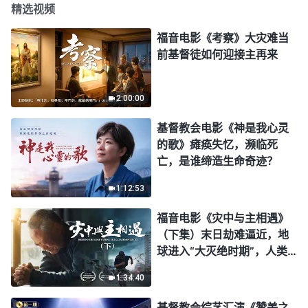
精选视频
福音电影《考察》大灾难当
前基督徒如何迎接主再来
2:00:00
基督教会电影《神是我心灵
的歌》瘫痪失忆，濒临死
亡，是谁缔造生命奇迹？
1:12:53
福音电影《灾中与主相遇》
（下集）末日劫难逼近，地
球进入“大灭绝时期”，人类
进入倒计时，你准备好逃生
1:34:40
了吗？
基督教会综艺汇演《赞美之