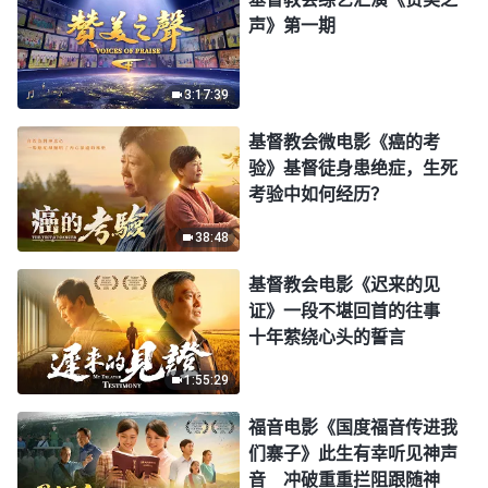
声》第一期
3:17:39
基督教会微电影《癌的考
验》基督徒身患绝症，生死
考验中如何经历？
38:48
基督教会电影《迟来的见
证》一段不堪回首的往事
十年萦绕心头的誓言
1:55:29
福音电影《国度福音传进我
们寨子》此生有幸听见神声
音 冲破重重拦阻跟随神