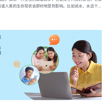
衍或人类的生存现状会即时地受到影响。比如说水，水这个东
等各种动物的数量太多，它们的饮水量也增多了；它们的饮水
——《话・卷二 关于认识神・独一无二的神自己 九》
量、人的水源就会减少，人类就会缺乏水。人类的饮水遭到了
在这样一个恶劣的生存环境下，人类的生存就会在很大程度上
量，那人类生存的这个空间的空气、温度、湿度以至于空气的
而
种状态下，人类的生存、人类的命运依然会受到这样的生态的
破坏，人类所能饮用的水会被污染，人类所需要的温度也会不
击
境就受到了极大的影响与挑战。在这种人类基本的生存环境被
明
这是很严重的问题！因着神知道万物为什么为人类而有，神造
的影响，给人类多大的补益，在神心中都有盘算，神掌握着神
一样事都很重要，都很有必要。所以，当你看到万物中的一些
会再怀疑神造每一样东西的必要性了，你也不会用无知的言语
你也不会对神所造的万物的规律随意下结论了。