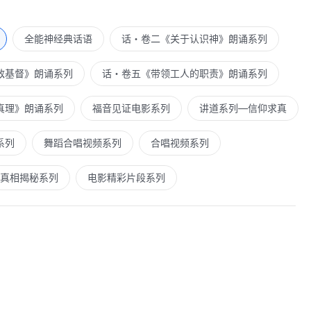
全能神经典话语
话・卷二《关于认识神》朗诵系列
敌基督》朗诵系列
话・卷五《带领工人的职责》朗诵系列
真理》朗诵系列
福音见证电影系列
讲道系列—信仰求真
系列
舞蹈合唱视频系列
合唱视频系列
真相揭秘系列
电影精彩片段系列