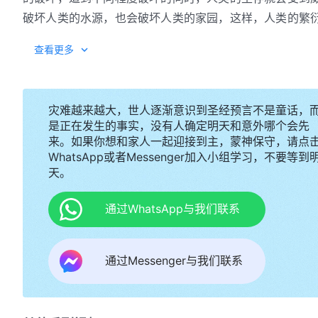
破坏人类的水源，也会破坏人类的家园，这样，人类的繁
西对于万物来说都很重要，如果老鼠、蚂蚁、蝗虫、青蛙
查看更多
量一增多，在这固定的饮水源、水域的范围里，人的饮水
破坏，遭到了污染，遭到了超出数量的各种动物的截获，
受到威胁。如果有一种生物或者几种生物超出了该有的数
灾难越来越大，世人逐渐意识到圣经预言不是童话，
含量都会遭到不同程度的毒害与破坏；同样，在这样的一
是正在发生的事实，没有人确定明天和意外哪个会先
威胁。所以，如果失去了这些平衡，人类呼吸的空气会被
来。如果你想和家人一起迎接到主，蒙神保守，请点
同程度地受到改变，受到影响，这样，人类固有的生存环
WhatsApp或者Messenger加入小组学习，不要等到
天。
破坏的情况下，人类的命运、人类的前途会是什么样的？
万物的每一样东西它的作用是什么，对人类能造成什么样
通过WhatsApp与我们联系
所造的万物的方方面面，所以对于人类来说，神所作的每
生态现象也好，或者万物中的一些自然规律也好，你就不
去随意论断神这样安排万物、用不同的方式来供应人类，
通过Messenger与我们联系