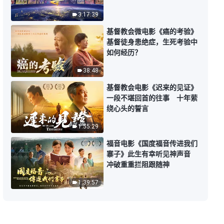
3:17:39
17:08
基督教会微电影《癌的考验》
基督徒身患绝症，生死考验中
每日神话 - 认识神系列 选段197
如何经历？
38:48
5:45
基督教会电影《迟来的见证》
每日神话 - 认识神系列 选段198
一段不堪回首的往事 十年萦
绕心头的誓言
9:17
1:55:29
福音电影《国度福音传进我们
每日神话 - 认识神系列 选段199
寨子》此生有幸听见神声音
冲破重重拦阻跟随神
11:15
1:39:57
每日神话 - 认识神系列 选段200