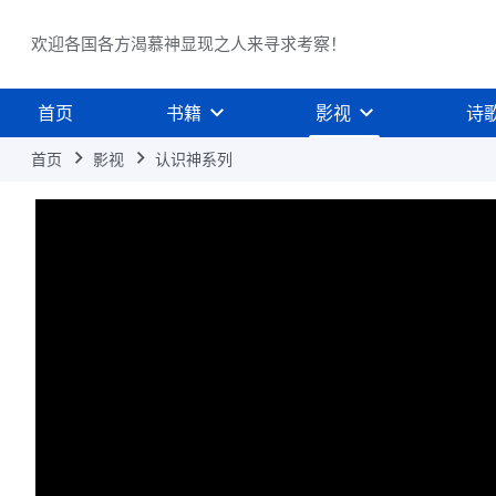
欢迎各国各方渴慕神显现之人来寻求考察！
首页
书籍
影视
诗
首页
影视
认识神系列