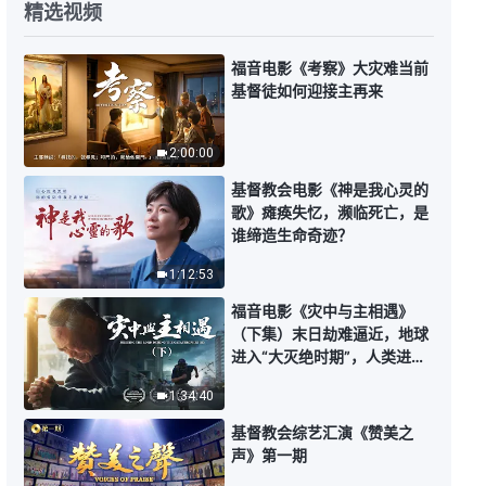
每日神话 - 认识神系列 选段192
精选视频
福音电影《考察》大灾难当前
4:09
基督徒如何迎接主再来
每日神话 - 认识神系列 选段193
2:00:00
3:12
基督教会电影《神是我心灵的
歌》瘫痪失忆，濒临死亡，是
谁缔造生命奇迹？
每日神话 - 认识神系列 选段194
1:12:53
18:33
福音电影《灾中与主相遇》
（下集）末日劫难逼近，地球
每日神话 - 认识神系列 选段195
进入“大灭绝时期”，人类进入
倒计时，你准备好逃生了吗？
1:34:40
9:39
基督教会综艺汇演《赞美之
声》第一期
每日神话 - 认识神系列 选段196