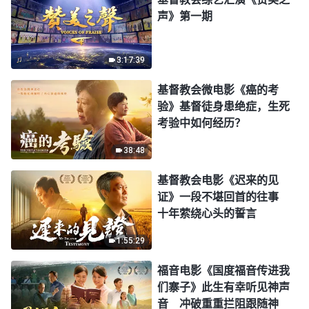
声》第一期
3:17:39
基督教会微电影《癌的考
验》基督徒身患绝症，生死
考验中如何经历？
38:48
基督教会电影《迟来的见
证》一段不堪回首的往事
十年萦绕心头的誓言
1:55:29
福音电影《国度福音传进我
们寨子》此生有幸听见神声
音 冲破重重拦阻跟随神