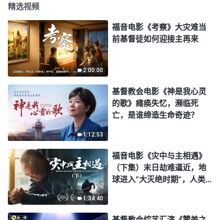
精选视频
福音电影《考察》大灾难当
前基督徒如何迎接主再来
2:00:00
基督教会电影《神是我心灵
的歌》瘫痪失忆，濒临死
亡，是谁缔造生命奇迹？
1:12:53
福音电影《灾中与主相遇》
（下集）末日劫难逼近，地
球进入“大灭绝时期”，人类
进入倒计时，你准备好逃生
1:34:40
了吗？
基督教会综艺汇演《赞美之