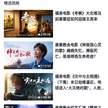
精选视频
福音电影《考察》大灾难当
前基督徒如何迎接主再来
2:00:00
基督教会电影《神是我心灵
的歌》瘫痪失忆，濒临死
亡，是谁缔造生命奇迹？
1:12:53
福音电影《灾中与主相遇》
（下集）末日劫难逼近，地
球进入“大灭绝时期”，人类
进入倒计时，你准备好逃生
1:34:40
了吗？
基督教会综艺汇演《赞美之