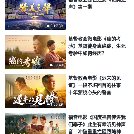
声》第一期
3:17:39
基督教会微电影《癌的考
验》基督徒身患绝症，生死
考验中如何经历？
38:48
基督教会电影《迟来的见
证》一段不堪回首的往事
十年萦绕心头的誓言
1:55:29
福音电影《国度福音传进我
们寨子》此生有幸听见神声
音 冲破重重拦阻跟随神