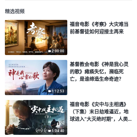
精选视频
福音电影《考察》大灾难当
前基督徒如何迎接主再来
2:00:00
基督教会电影《神是我心灵
的歌》瘫痪失忆，濒临死
亡，是谁缔造生命奇迹？
1:12:53
福音电影《灾中与主相遇》
（下集）末日劫难逼近，地
球进入“大灭绝时期”，人类
进入倒计时，你准备好逃生
1:34:40
了吗？