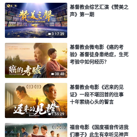
基督教会综艺汇演《赞美之
声》第一期
3:17:39
基督教会微电影《癌的考
验》基督徒身患绝症，生死
考验中如何经历？
38:48
基督教会电影《迟来的见
证》一段不堪回首的往事
十年萦绕心头的誓言
1:55:29
福音电影《国度福音传进我
们寨子》此生有幸听见神声