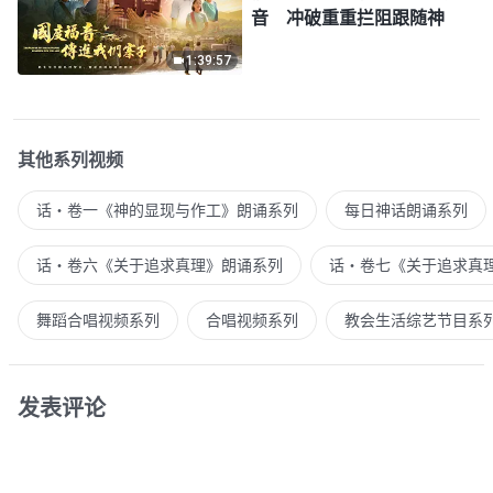
音 冲破重重拦阻跟随神
1:39:57
其他系列视频
话・卷一《神的显现与作工》朗诵系列
每日神话朗诵系列
话・卷六《关于追求真理》朗诵系列
话・卷七《关于追求真
舞蹈合唱视频系列
合唱视频系列
教会生活综艺节目系
发表评论