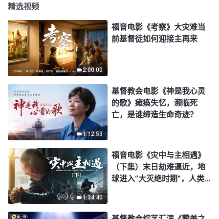
精选视频
福音电影《考察》大灾难当
前基督徒如何迎接主再来
2:00:00
基督教会电影《神是我心灵
的歌》瘫痪失忆，濒临死
亡，是谁缔造生命奇迹？
1:12:53
福音电影《灾中与主相遇》
（下集）末日劫难逼近，地
球进入“大灭绝时期”，人类
进入倒计时，你准备好逃生
1:34:40
了吗？
基督教会综艺汇演《赞美之