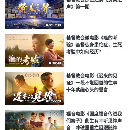
声》第一期
3:17:39
基督教会微电影《癌的考
验》基督徒身患绝症，生死
考验中如何经历？
38:48
基督教会电影《迟来的见
证》一段不堪回首的往事
十年萦绕心头的誓言
1:55:29
福音电影《国度福音传进我
们寨子》此生有幸听见神声
音 冲破重重拦阻跟随神