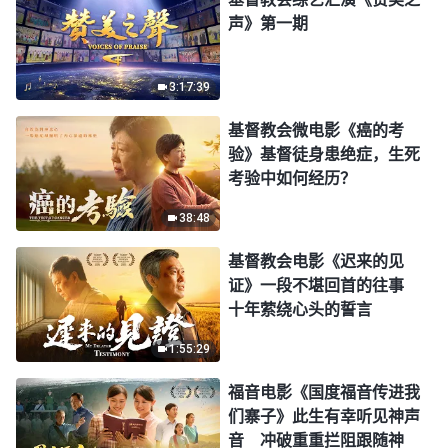
声》第一期
3:17:39
基督教会微电影《癌的考
验》基督徒身患绝症，生死
考验中如何经历？
38:48
基督教会电影《迟来的见
证》一段不堪回首的往事
十年萦绕心头的誓言
1:55:29
福音电影《国度福音传进我
们寨子》此生有幸听见神声
音 冲破重重拦阻跟随神