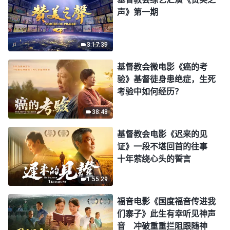
声》第一期
3:17:39
基督教会微电影《癌的考
验》基督徒身患绝症，生死
考验中如何经历？
38:48
基督教会电影《迟来的见
证》一段不堪回首的往事
十年萦绕心头的誓言
1:55:29
福音电影《国度福音传进我
们寨子》此生有幸听见神声
音 冲破重重拦阻跟随神