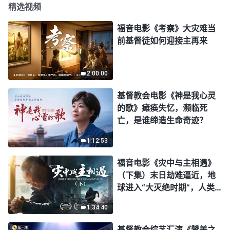
精选视频
福音电影《考察》大灾难当
前基督徒如何迎接主再来
2:00:00
基督教会电影《神是我心灵
的歌》瘫痪失忆，濒临死
亡，是谁缔造生命奇迹？
1:12:53
福音电影《灾中与主相遇》
（下集）末日劫难逼近，地
球进入“大灭绝时期”，人类
进入倒计时，你准备好逃生
1:34:40
了吗？
基督教会综艺汇演《赞美之