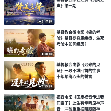
声》第一期
3:17:39
基督教会微电影《癌的考
验》基督徒身患绝症，生死
考验中如何经历？
38:48
基督教会电影《迟来的见
证》一段不堪回首的往事
十年萦绕心头的誓言
1:55:29
福音电影《国度福音传进我
们寨子》此生有幸听见神声
音 冲破重重拦阻跟随神