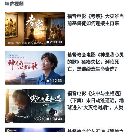
精选视频
福音电影《考察》大灾难当
前基督徒如何迎接主再来
2:00:00
基督教会电影《神是我心灵
的歌》瘫痪失忆，濒临死
亡，是谁缔造生命奇迹？
1:12:53
福音电影《灾中与主相遇》
（下集）末日劫难逼近，地
球进入“大灭绝时期”，人类
进入倒计时，你准备好逃生
1:34:40
了吗？
基督教会综艺汇演《赞美之