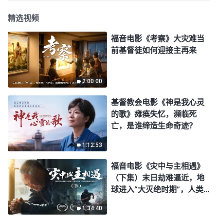
精选视频
福音电影《考察》大灾难当
前基督徒如何迎接主再来
2:00:00
基督教会电影《神是我心灵
的歌》瘫痪失忆，濒临死
亡，是谁缔造生命奇迹？
1:12:53
福音电影《灾中与主相遇》
（下集）末日劫难逼近，地
球进入“大灭绝时期”，人类
进入倒计时，你准备好逃生
1:34:40
了吗？