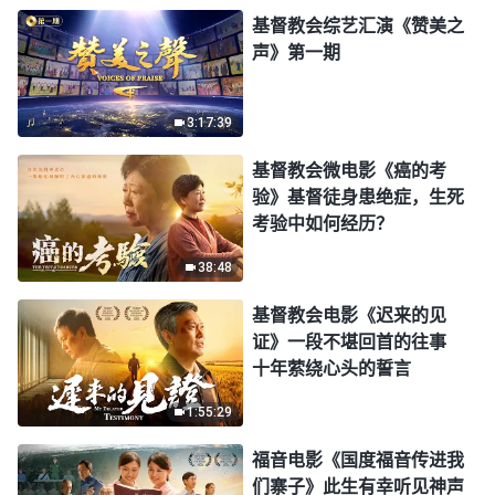
基督教会综艺汇演《赞美之
声》第一期
3:17:39
基督教会微电影《癌的考
验》基督徒身患绝症，生死
考验中如何经历？
38:48
基督教会电影《迟来的见
证》一段不堪回首的往事
十年萦绕心头的誓言
1:55:29
福音电影《国度福音传进我
们寨子》此生有幸听见神声