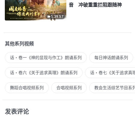
音 冲破重重拦阻跟随神
1:39:57
其他系列视频
话・卷一《神的显现与作工》朗诵系列
每日神话朗诵系列
话・卷六《关于追求真理》朗诵系列
话・卷七《关于追求真
舞蹈合唱视频系列
合唱视频系列
教会生活综艺节目系
发表评论