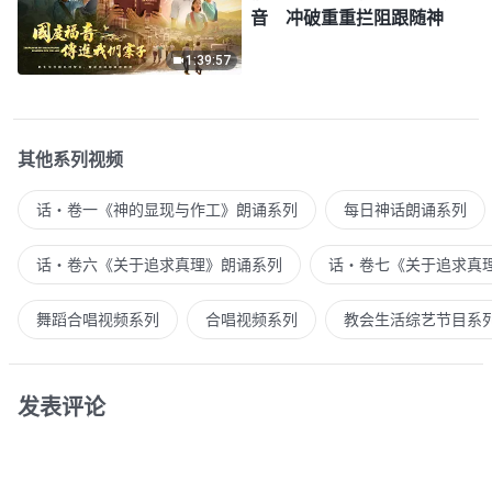
音 冲破重重拦阻跟随神
1:39:57
其他系列视频
话・卷一《神的显现与作工》朗诵系列
每日神话朗诵系列
话・卷六《关于追求真理》朗诵系列
话・卷七《关于追求真
舞蹈合唱视频系列
合唱视频系列
教会生活综艺节目系
发表评论