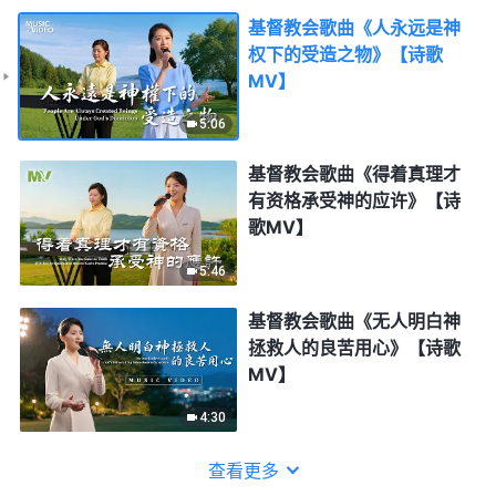
基督教会歌曲《人永远是神
权下的受造之物》【诗歌
MV】
5:06
基督教会歌曲《得着真理才
有资格承受神的应许》【诗
歌MV】
5:46
基督教会歌曲《无人明白神
拯救人的良苦用心》【诗歌
MV】
4:30
查看更多