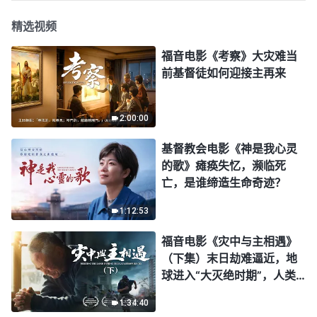
精选视频
福音电影《考察》大灾难当
前基督徒如何迎接主再来
2:00:00
基督教会电影《神是我心灵
的歌》瘫痪失忆，濒临死
亡，是谁缔造生命奇迹？
1:12:53
福音电影《灾中与主相遇》
（下集）末日劫难逼近，地
球进入“大灭绝时期”，人类
进入倒计时，你准备好逃生
1:34:40
了吗？