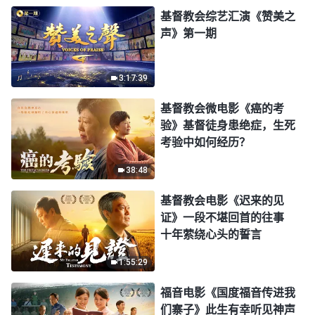
基督教会综艺汇演《赞美之
声》第一期
3:17:39
基督教会微电影《癌的考
验》基督徒身患绝症，生死
考验中如何经历？
38:48
基督教会电影《迟来的见
证》一段不堪回首的往事
十年萦绕心头的誓言
1:55:29
福音电影《国度福音传进我
们寨子》此生有幸听见神声