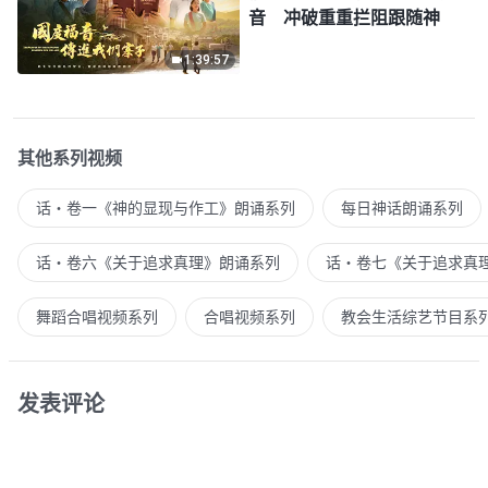
音 冲破重重拦阻跟随神
1:39:57
其他系列视频
话・卷一《神的显现与作工》朗诵系列
每日神话朗诵系列
话・卷六《关于追求真理》朗诵系列
话・卷七《关于追求真
舞蹈合唱视频系列
合唱视频系列
教会生活综艺节目系
发表评论