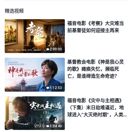
精选视频
福音电影《考察》大灾难当
前基督徒如何迎接主再来
2:00:00
基督教会电影《神是我心灵
的歌》瘫痪失忆，濒临死
亡，是谁缔造生命奇迹？
1:12:53
福音电影《灾中与主相遇》
（下集）末日劫难逼近，地
球进入“大灭绝时期”，人类
进入倒计时，你准备好逃生
1:34:40
了吗？