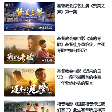
基督教会综艺汇演《赞美之
声》第一期
3:17:39
基督教会微电影《癌的考
验》基督徒身患绝症，生死
考验中如何经历？
38:48
基督教会电影《迟来的见
证》一段不堪回首的往事
十年萦绕心头的誓言
1:55:29
福音电影《国度福音传进我
们寨子》此生有幸听见神声