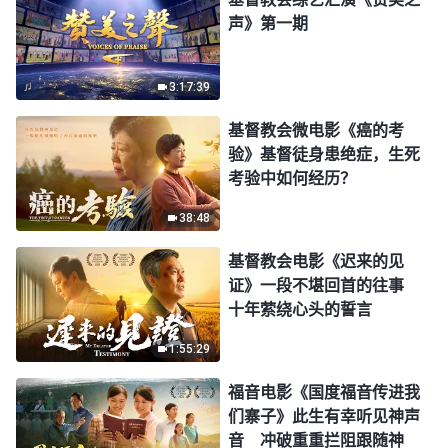
声》第一期
3:17:39
基督教会微电影《癌的考
验》基督徒身患绝症，生死
考验中如何经历？
38:48
基督教会电影《迟来的见
证》一段不堪回首的往事
十年萦绕心头的誓言
1:55:29
福音电影《国度福音传进我
们寨子》此生有幸听见神声
音 冲破重重拦阻跟随神