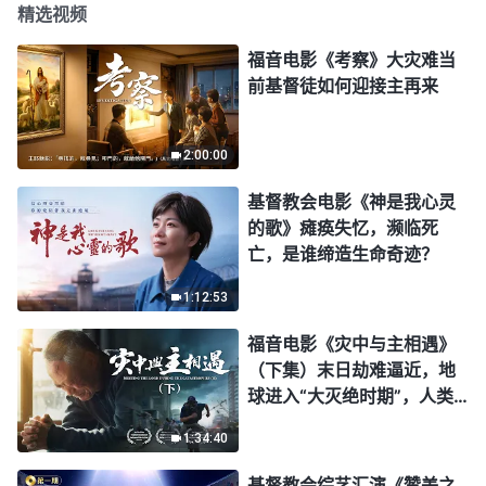
精选视频
福音电影《考察》大灾难当
前基督徒如何迎接主再来
2:00:00
基督教会电影《神是我心灵
的歌》瘫痪失忆，濒临死
亡，是谁缔造生命奇迹？
1:12:53
福音电影《灾中与主相遇》
（下集）末日劫难逼近，地
球进入“大灭绝时期”，人类
进入倒计时，你准备好逃生
1:34:40
了吗？
基督教会综艺汇演《赞美之