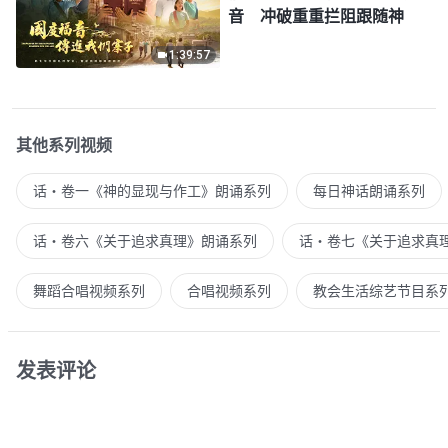
音 冲破重重拦阻跟随神
1:39:57
其他系列视频
话・卷一《神的显现与作工》朗诵系列
每日神话朗诵系列
话・卷六《关于追求真理》朗诵系列
话・卷七《关于追求真
舞蹈合唱视频系列
合唱视频系列
教会生活综艺节目系
发表评论