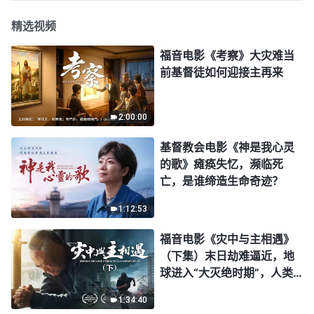
精选视频
福音电影《考察》大灾难当
前基督徒如何迎接主再来
2:00:00
基督教会电影《神是我心灵
的歌》瘫痪失忆，濒临死
亡，是谁缔造生命奇迹？
1:12:53
福音电影《灾中与主相遇》
（下集）末日劫难逼近，地
球进入“大灭绝时期”，人类
进入倒计时，你准备好逃生
1:34:40
了吗？