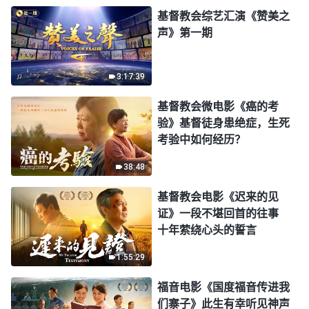
基督教会综艺汇演《赞美之
声》第一期
3:17:39
基督教会微电影《癌的考
验》基督徒身患绝症，生死
考验中如何经历？
38:48
基督教会电影《迟来的见
证》一段不堪回首的往事
十年萦绕心头的誓言
1:55:29
福音电影《国度福音传进我
们寨子》此生有幸听见神声