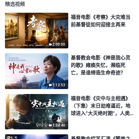
精选视频
福音电影《考察》大灾难当
前基督徒如何迎接主再来
2:00:00
基督教会电影《神是我心灵
的歌》瘫痪失忆，濒临死
亡，是谁缔造生命奇迹？
1:12:53
福音电影《灾中与主相遇》
（下集）末日劫难逼近，地
球进入“大灭绝时期”，人类
进入倒计时，你准备好逃生
1:34:40
了吗？
基督教会综艺汇演《赞美之