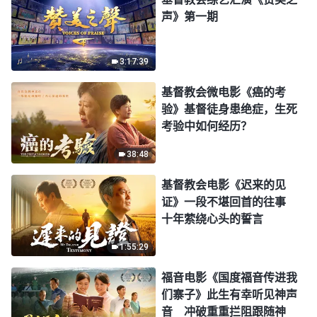
声》第一期
3:17:39
基督教会微电影《癌的考
验》基督徒身患绝症，生死
考验中如何经历？
38:48
基督教会电影《迟来的见
证》一段不堪回首的往事
十年萦绕心头的誓言
1:55:29
福音电影《国度福音传进我
们寨子》此生有幸听见神声
音 冲破重重拦阻跟随神