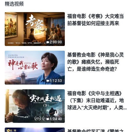
精选视频
福音电影《考察》大灾难当
前基督徒如何迎接主再来
2:00:00
基督教会电影《神是我心灵
的歌》瘫痪失忆，濒临死
亡，是谁缔造生命奇迹？
1:12:53
福音电影《灾中与主相遇》
（下集）末日劫难逼近，地
球进入“大灭绝时期”，人类
进入倒计时，你准备好逃生
1:34:40
了吗？
基督教会综艺汇演《赞美之