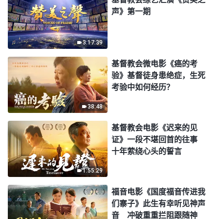
声》第一期
3:17:39
基督教会微电影《癌的考
验》基督徒身患绝症，生死
考验中如何经历？
38:48
基督教会电影《迟来的见
证》一段不堪回首的往事
十年萦绕心头的誓言
1:55:29
福音电影《国度福音传进我
们寨子》此生有幸听见神声
音 冲破重重拦阻跟随神