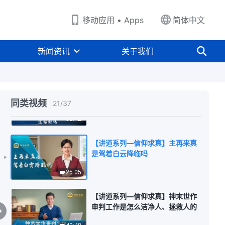
32:58
移动应用 • Apps
简体中文
【讲道系列—信仰求真】听从宗教
首领是不是跟随神
新闻资讯
关于我们
36:40
【讲道系列—信仰求真】神的说话
作工都在圣经里，这话对吗
同类视频
21
/
37
35:42
【讲道系列—信仰求真】主再来真
是驾着白云降临吗
25:05
【讲道系列—信仰求真】神末世作
审判工作是怎么洁净人、拯救人的