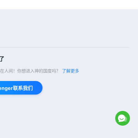
21:35
【讲道系列—信仰求真】主耶稣在
十字架上说“成了”到底指什么说的
26:08
了
【讲道系列—信仰求真】救世主来
了怎样拯救人类
在人间！你想进入神的国度吗？
了解更多
16:58
enger联系我们