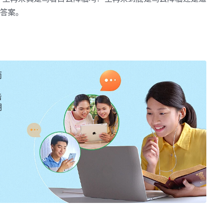
答案。
而
击
明