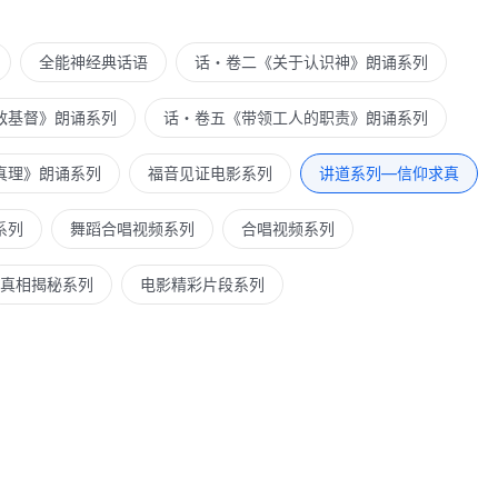
全能神经典话语
话・卷二《关于认识神》朗诵系列
敌基督》朗诵系列
话・卷五《带领工人的职责》朗诵系列
真理》朗诵系列
福音见证电影系列
讲道系列—信仰求真
系列
舞蹈合唱视频系列
合唱视频系列
真相揭秘系列
电影精彩片段系列