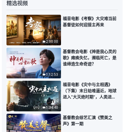
精选视频
【讲道系列—信仰求真】神为什么
要在末世作审判工作
福音电影《考察》大灾难当前
基督徒如何迎接主再来
37:00
【讲道系列—信仰求真】神末世显
2:00:00
现作工为什么不是灵体，而是道成
肉身
基督教会电影《神是我心灵的
33:51
歌》瘫痪失忆，濒临死亡，是
谁缔造生命奇迹？
【讲道系列—信仰求真】什么是道
1:12:53
成肉身
福音电影《灾中与主相遇》
33:22
（下集）末日劫难逼近，地球
进入“大灭绝时期”，人类进入
【讲道系列—信仰求真】到底谁是
倒计时，你准备好逃生了吗？
独一真神
1:34:40
基督教会综艺汇演《赞美之
20:21
声》第一期