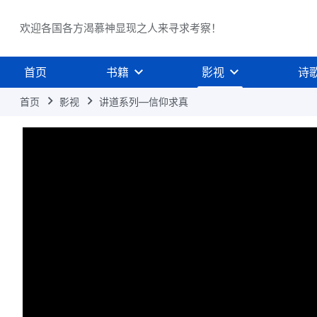
欢迎各国各方渴慕神显现之人来寻求考察！
首页
书籍
影视
诗
首页
影视
讲道系列—信仰求真