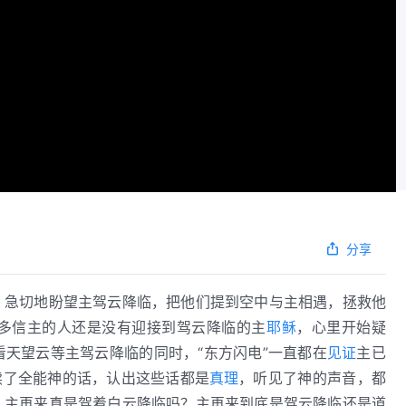
分享
，急切地盼望主驾云降临，把他们提到空中与主相遇，拯救他
多信主的人还是没有迎接到驾云降临的主
耶稣
，心里开始疑
天望云等主驾云降临的同时，“东方闪电”一直都在
见证
主已
读了全能神的话，认出这些话都是
真理
，听见了神的声音，都
：主再来真是驾着白云降临吗？主再来到底是驾云降临还是道