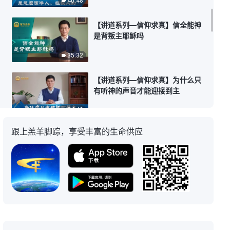
40:48
【讲道系列—信仰求真】信全能神
是背叛主耶稣吗
35:32
【讲道系列—信仰求真】为什么只
有听神的声音才能迎接到主
34:42
跟上羔羊脚踪，享受丰富的生命供应
【讲道系列—信仰求真】救世主降
临还能叫“耶稣”这名吗
33:19
【讲道系列—信仰求真】因信得救
就能进天国吗
31:22