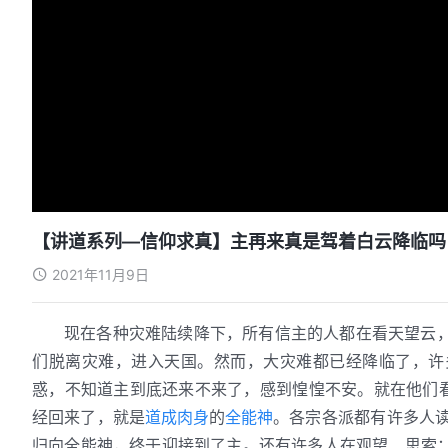
【讲道系列—信仰求真】主再来真是驾着白云降临吗
2021年11月9日
现在各种灾难陆续降下，所有信主的人都在看天望云
们脱离灾难，进入天国。然而，大灾难都已经降临了，许
惑，不知道主到底还来不来了，感到惶惶不安。就在他们看
经回来了，就是
道成肉身
的
全能神
。各宗各派都有许多人
归向全能神，终于迎接到了主。还有许多人在观望、思索