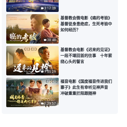
【讲道系列—信仰求真】神末世道
成肉身为什么是女性
3:17:39
32:02
基督教会微电影《癌的考验》
基督徒身患绝症，生死考验中
如何经历？
【讲道系列—信仰求真】主耶稣救
赎了人类，为什么末世再来还要作
38:48
审判工作
26:31
基督教会电影《迟来的见证》
一段不堪回首的往事 十年萦
【讲道系列—信仰求真】谁能拯救
绕心头的誓言
人类，彻底改变人的命运
1:55:29
37:44
福音电影《国度福音传进我们
寨子》此生有幸听见神声音
【讲道系列—信仰求真】“三位一体
冲破重重拦阻跟随神
的神”这个说法成立吗
1:39:57
26:41
【讲道系列—信仰求真】罪得赦免
主来就能被提进天国吗