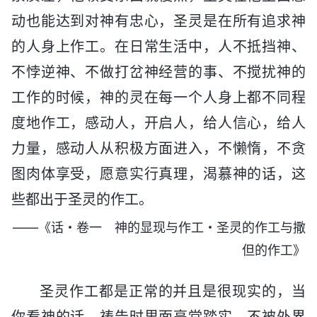
动也能达到对神有忠心，圣灵是在所有追求神
的人身上作工。在日常生活中，人不抵挡神、
不悖逆神、不做打岔神经营的事、不搅扰神的
工作的时候，神的灵在每一个人身上都不同程
度地作工，感动人，开启人，给人信心，给人
力量，感动人从积极方面进入，不懒惰，不贪
图肉体享受，愿意实行真理，渴慕神的话，这
些都出于圣灵的作工。
——《话・卷一 神的显现与作工・圣灵的作工与撒
但的作工》
圣灵作工都是正常的并且是很现实的，当
你看神的话、祷告时里面亮堂踏实，不被外界