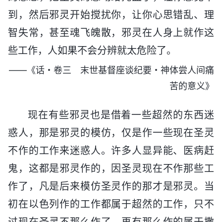
到，然后邪灵开始搅扰你，让你心思错乱、理
智失常，甚至魂飞魄散，邪灵在人身上就作这
些工作，人如果不会分辨就太危险了。
——《话・卷三 末世基督座谈纪要・神体尝人间痛
苦的意义》
现在有些邪灵也是借着一些超然的东西迷
惑人，那是邪灵的模仿，仅是作一些现在圣灵
不作的工作来迷惑人。许多人显异能、医病赶
鬼，这都是邪灵作的，因圣灵现在不作那些工
作了，凡是后来模仿圣灵作的那才是邪灵。当
初在以色列作的工作都属于超然的工作，只不
过现在圣灵不那么作了，再有那么作的属于撒