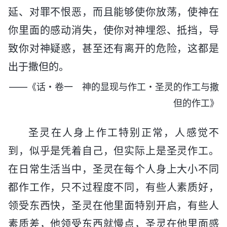
延、对罪不恨恶，而且能够使你放荡，使神在
你里面的感动消失，使你对神埋怨、抵挡，导
致你对神疑惑，甚至还有离开的危险，这都是
出于撒但的。
——《话・卷一 神的显现与作工・圣灵的作工与撒
但的作工》
圣灵在人身上作工特别正常，人感觉不
到，似乎是凭着自己，但实际上是圣灵作工。
在日常生活当中，圣灵在每个人身上大小不同
都作工作，只不过程度不同，有些人素质好，
领受东西快，圣灵在他里面特别开启，有些人
素质差，他领受东西就慢点，圣灵在他里面感