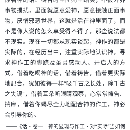
事物搅扰，里面就愿意爱神，愿意接触正面事
物，厌憎邪恶世界，这就是活在神里面了，而
不是像人说的怎么享受得不得了，那些说法都
不现实。现在一切都从现实谈起，神作的都是
实际的，在经历当中，注重实际地认识神，寻
求神作工的脚踪及圣灵感动人、开启人的方
式，借着吃喝神的话，借着祷告，借着更实际
地配合，犹如彼得一样“吸千古之长处，除千古
之失误”，借着耳朵听眼睛观察，心常常祷告、
揣摩，借着你竭尽全力地配合神的作工，神必
会引导你的。
——《话・卷一 神的显现与作工・对“实际”当如何