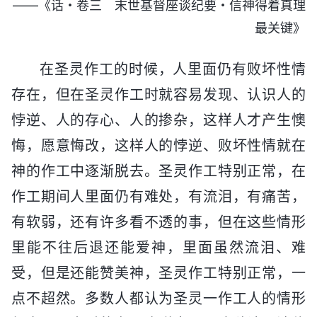
——《话・卷三 末世基督座谈纪要・信神得着真理
最关键》
在圣灵作工的时候，人里面仍有败坏性情
存在，但在圣灵作工时就容易发现、认识人的
悖逆、人的存心、人的掺杂，这样人才产生懊
悔，愿意悔改，这样人的悖逆、败坏性情就在
神的作工中逐渐脱去。圣灵作工特别正常，在
作工期间人里面仍有难处，有流泪，有痛苦，
有软弱，还有许多看不透的事，但在这些情形
里能不往后退还能爱神，里面虽然流泪、难
受，但是还能赞美神，圣灵作工特别正常，一
点不超然。多数人都认为圣灵一作工人的情形