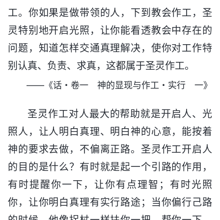
工。你如果是做带领的人，下到教会作工，圣
灵特别地开启光照，让你能看透教会中存在的
问题，知道怎样交通真理解决，使你对工作特
别认真、负责、求真，这都属于圣灵作工。
——《话・卷一 神的显现与作工・实行 一》
圣灵作工对人最大的帮助就是开启人、光
照人，让人明白真理、明白神的心意，能按着
神的要求去做，不偏离正路。圣灵作工开启人
的目的是什么？有时就是起一个引路的作用，
有时提醒你一下，让你有点理智；有时光照
你，让你明白真理有实行路途；当你偏行己路
的时候，他像拐杖一样扶你一把、帮你一下，