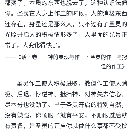
都变了，本质的东西也脱去了，这种认识法偏
谬。圣灵在人身上作工的时候，人的消极东西
还存在，身量还是那么大，只不过有了圣灵的
光照开启人的积极情形多了，人里面的光景正
常了，人变化得快了。
——《话・卷一 神的显现与作工・圣灵的作工与撒
但的作工》
圣灵作工使人积极进取，撒但作工使人消
极、后退、悖逆神、抵挡神、对神失去信心，
尽本分也没劲了。出于圣灵开启的特别自然，
没有勉强，你顺服了就有平安，不顺服过后就
有责备，是圣灵的开启你就做什么事都不受搅