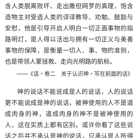
含人类脱离败坏、走出撒但网罗的真理，饱含
造物主对受造人类的谆谆教导、劝勉、鼓励与
安慰，他是引导开启人明白一切正面事物的指
路明灯，是人得以活出与拥有一切正义与美善
事物的保障，是衡量一切人、事、物的准则，
也是带领人蒙拯救、走向光明路的航标。
——《话・卷二 关于认识神・写在前面的话》
神的说话不能说成是人的说话，人的说话
更不能说成是神的说话，被神使用的人不是道
成肉身的神，道成肉身的神不是被神使用的
人，这在实质上都有区别。或许你看了这些说
话之后并不承认是神的说话，只承认是人所得