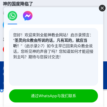
神的国度降临了
神的国度已经降临在人间！你想进入神的国度吗？
了解更多
通过Messenger联系我们
您好！欢迎来到全能神教会网站！启示录预言：
关注我们
“
圣灵向众教会所说的话，凡有耳的，就应当
听！
”（启示录2:7）如今主早已回来向众教会说
话，您听见神的声音了吗？您知道如何才能迎接
到主吗？期待与您探讨交流！
严正声明
使用条款
隐私权声明
署名信息
Cookie声明
Copyright © 2026
全能神教会
保留所有权利
怎样追求真理（十九）
通过WhatsApp与我们联系
第四集
00:00
21:13