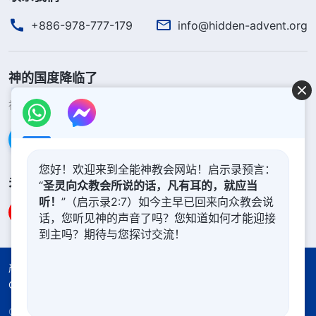
+886-978-777-179
info@hidden-advent.org
神的国度降临了
神的国度已经降临在人间！你想进入神的国度吗？
了解更多
通过Messenger联系我们
您好！欢迎来到全能神教会网站！启示录预言：
关注我们
“
圣灵向众教会所说的话，凡有耳的，就应当
听！
”（启示录2:7）如今主早已回来向众教会说
话，您听见神的声音了吗？您知道如何才能迎接
到主吗？期待与您探讨交流！
严正声明
使用条款
隐私权声明
署名信息
Cookie声明
Copyright © 2026
全能神教会
保留所有权利