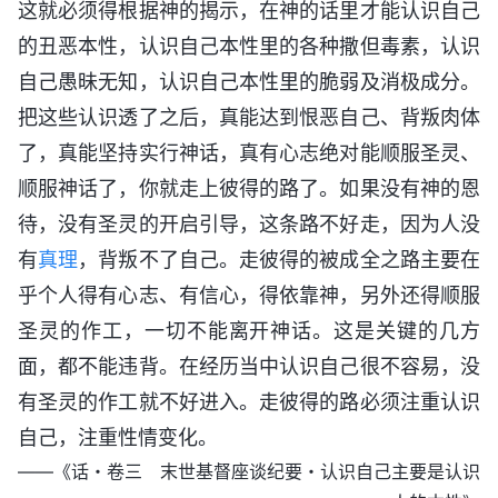
这就必须得根据神的揭示，在神的话里才能认识自己
的丑恶本性，认识自己本性里的各种撒但毒素，认识
自己愚昧无知，认识自己本性里的脆弱及消极成分。
把这些认识透了之后，真能达到恨恶自己、背叛肉体
了，真能坚持实行神话，真有心志绝对能顺服圣灵、
顺服神话了，你就走上彼得的路了。如果没有神的恩
待，没有圣灵的开启引导，这条路不好走，因为人没
有
真理
，背叛不了自己。走彼得的被成全之路主要在
乎个人得有心志、有信心，得依靠神，另外还得顺服
圣灵的作工，一切不能离开神话。这是关键的几方
面，都不能违背。在经历当中认识自己很不容易，没
有圣灵的作工就不好进入。走彼得的路必须注重认识
自己，注重性情变化。
——《话・卷三 末世基督座谈纪要・认识自己主要是认识