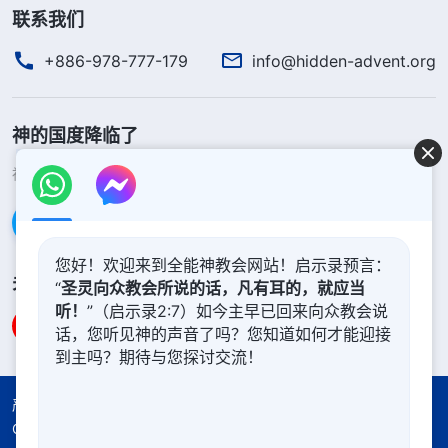
联系我们
+886-978-777-179
info@hidden-advent.org
神的国度降临了
神的国度已经降临在人间！你想进入神的国度吗？
了解更多
通过Messenger联系我们
您好！欢迎来到全能神教会网站！启示录预言：
关注我们
“
圣灵向众教会所说的话，凡有耳的，就应当
听！
”（启示录2:7）如今主早已回来向众教会说
话，您听见神的声音了吗？您知道如何才能迎接
到主吗？期待与您探讨交流！
严正声明
使用条款
隐私权声明
署名信息
Cookie声明