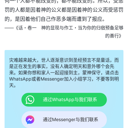
何一个人都不能改变的，都不能改变的。所以，受惩
罚的人都是因着神的公义都是因着神的公义而受惩罚
的，是因着他们自己作恶多端而遭到了报应。
——《话・卷一 神的显现与作工・当为你的归宿预备足够
的善行》
灾难越来越大，世人逐渐意识到圣经预言不是童话，而
是正在发生的事实，没有人确定明天和意外哪个会先
来。如果你想和家人一起迎接到主，蒙神保守，请点击
WhatsApp或者Messenger加入小组学习，不要等到明
天。
通过WhatsApp与我们联系
通过Messenger与我们联系