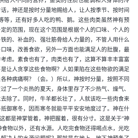
供给人不同的营养，鱼类的性质也能调和人身体的冷
句话，神还是按时分量地赐给人，让人按季节、按时间
等等，还有好多人吃的鸭、鹅。这些肉类虽然神有预
一定的范围，现在这个范围是根据个人的口味、个人的
补铁的、补血的、强壮筋骨给人力量的，不管人用什么
善口味，改善食欲，另外一方面也能满足人的肚腹，最
的考虑。素食也有了，肉类也有了，这算不算丰丰富富
不是让人贪享这些食物啊？人如果陷在这些物欲的满足
来各种病痛啊？（会。）所以，神按时分量，按照不同
度过了一个炎热的夏天，身体里存了不少热气、燥气、
就去除了。同时，牛羊都长壮了，人就该吃一些肉食来
够抵御寒冬，因而寒冬就能平平安安地度过了。神在什
这都是神掌管着，神把握着，很有分寸。这是关于“神
种食物以外，还有水源。人吃完食物还得喝点水，光吃