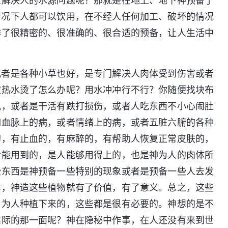
么解决人的水源问题呢？那就是在地上、地下神预备了
情况下人都可以饮用，在不经人任何加工、破坏的情况
作了很精密的、很准确的、很合适的预备，让人生活中
或者是各种小草也好，是专门解决人肉体受到伤害或者
被热水烫了怎么办呢？用水冲冲行不行？你随便找块布
风，或者是干活有跌打损伤，或者人吃东西不小心闹肚
如血脉上的病，或者情绪上的病，或者五脏六腑的各种
的，有止血的，有麻醉的，有帮助人恢复正常皮肤的，
活能用到的，是人能够用得上的，也是神为人的肉体所
些东西是神预备一些特别的现象或者是预备一些人去发
样，神造这些植物就有了价值，有了意义。总之，这些
，为人种植下来的，这些都是很有必要的。神想的是不
实际的那一面呢？神在隐秘中作事，在人还没有来到世