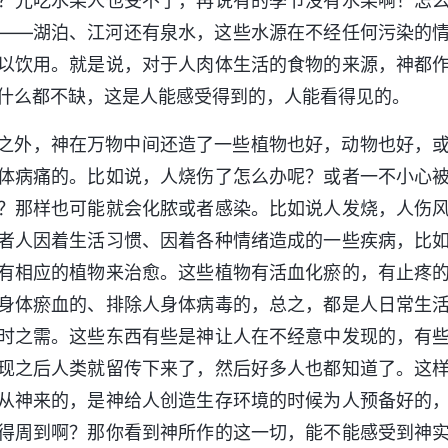
？光吃水果人也受不了，再说有的季节没有水果啊！怎
——湖泊、江河还有泉水，这些水源在不经任何污染的
以饮用。就是说，对于人肉体生活的食物的来源，神都
什么都不缺，这是人能感受得到的，人能看得见的。
之外，神在万物中间还造了一些植物也好，动物也好，
体病痛的。比如说，人烧伤了怎么办呢？或者一不小心
？那样也可能就会化脓或者感染。比如说人发烧，人伤
者人因着生活习惯、因着各种情绪造成的一些疾病，比
有相应的植物来治愈。这些植物有活血化瘀的，有止疼
身体瘀血的、排除人身体病毒的，总之，都是人日常生
时之需。这些东西有些是神让人在不经意中发现的，有
现之后人类就留传下来了，然后好多人也都知道了。这
从神来的，是神给人创造生存环境的时候为人预备好的
得周到啊？那你看到神所作的这一切，能不能感受到神