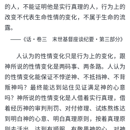
的人，不能证明他是实行真理的人，行为上的
改变不代表生命性情的变化，不属于生命的流
露。
——《话・卷三 末世基督座谈纪要・第三部分》
人认为的性情变化只是行为上的变化，跟
神所说的性情变化是两码事、两条路。人认为
的性情变化能保证不悖逆神、不抵挡神、不背
叛神吗？最终能达到站住见证满足神的心意
吗？神所说的性情变化是人借着实行真理，借
着经历神的审判刑罚、对付修理、试炼熬炼达
到明白神的心意、明白真理原则，按着真理原
则去活出，达到有顺服、有敬畏神的心，对神