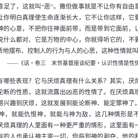
意足了，这就叫“恶”。撒但做事就是不让你有自由
让你明白真理使生命逐渐长大，它不让你这样，它
神的心意，不把你往神面前带，而是带到它面前，
说什么都对、它是万物的中心，你就得听它的，不
质地摆布、控制人的行为与人的心思，这种性情就
——《话・卷三 末世基督座谈纪要・认识性情是性
有哪些表现？它与厌烦真理有什么关系？其实，厌
论断的性质，这就流露出凶恶的性情了。在厌烦真
感兴趣到厌烦，这就发展到能论断神、能定罪神了
神，就能仇恨神，就能与神为敌，这几种情形是
厌烦真理的人里面有一种更严重的情形，这里面有
有的人也承认神主宰一切，但临到神的剥夺，他的