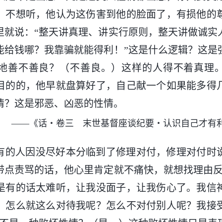
，不想听，他认为这伤害到他的脸面了，有损他的
里就说：“整天讲真理、讲实行原则，整天讲做诚实
能给钱哪？我靠骗就能得利！”这是什么逻辑？这是
地善不善良？（不善良。）这样的人得不着真理
目的的，他早就盘算好了，自己献一个如果能多得
情？这是邪恶、凶恶的性情。
——《话・卷三 末世基督座谈纪要・认识自己才有
有的人因没尽好本分临到了修理对付，修理对付时
带点责骂的话，他心里肯定就不痛快，就想找理由反
是有的话太难听，让我没面子，让我伤心了。我信
，怎么就这么对待我呢？怎么不对付别人呢？我接