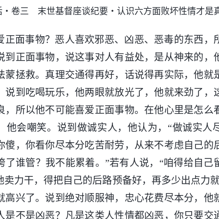
话・卷三 末世基督座谈纪要・认识六方面败坏性情才是
爱正面事物？恶人喜欢邪恶、凶恶、恶毒的东西，
说到正面事物，说这事对人有益处，是从神来的，
法蒙拯救。真理交通得再好，话说得再实际，他就
，说到吃喝玩乐，他两眼就放光了，他就来劲了，
良，所以他不可能喜爱正面事物。在他心里是怎么
，他会嘲笑。说到做诚实人，他认为，“做诚实人
你傻，你看你尽本分吃苦耐劳，从来不考虑自己的
垮了谁管？我不能累着。”若有人说，“咱得给自己
地卖力干，得把自己的后路预备好，再多少出点力就
就高兴了。说到绝对顺服神，忠心花费尽本分，他
人是不是凶恶？凡是这类人性情都凶恶，你只要交