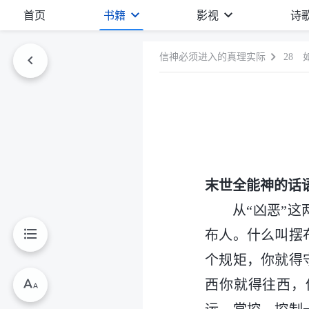
首页
书籍
影视
诗
信神必须进入的真理实际
28
末世全能神的话
从“凶恶”
布人。什么叫摆
个规矩，你就得
西你就得往西，