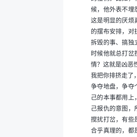
候，他外表不埋
这是明显的厌烦
的摆布安排，对
拆毁的事、搞独
时候他就总打岔
情？这就是凶恶
我把你排挤走了
争夺地盘，争夺
己的本事都用上
己报仇的意图，
搅扰打岔，有些
合乎真理的，都