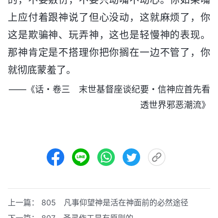
上应付着跟神说了但心没动，这就麻烦了，你
这是欺骗神、玩弄神，这也是轻慢神的表现。
那神肯定是不搭理你把你搁在一边不管了，你
就彻底蒙羞了。
——《话・卷三 末世基督座谈纪要・信神应首先看
透世界邪恶潮流》
上一篇：
805 凡事仰望神是活在神面前的必然途径
下一篇：
807 圣灵作工是有原则的