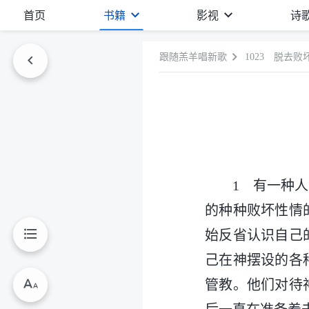
首页
书籍
影视
诗
跟随羔羊唱新歌
1023 脱去
1 有一种
的种种败坏性情
始反省认识自己
己在神摆设的各
管教。他们对待