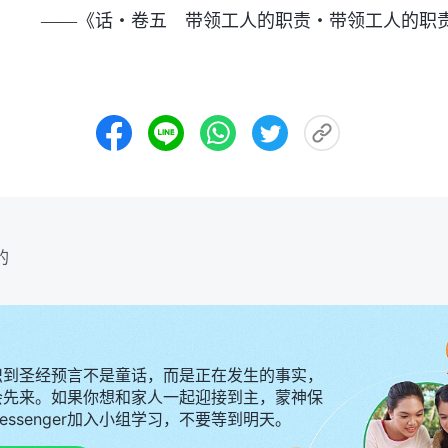
——《话・卷五 带领工人的职责・带领工人的职
的
识到圣经预言不是童话，而是正在发生的事实，
会先来。如果你想和家人一起迎接到主，蒙神保
Messenger加入小组学习，不要等到明天。