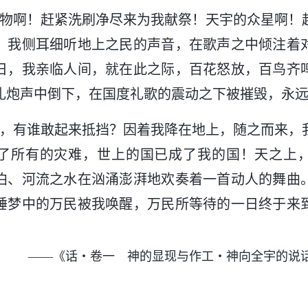
万物啊！赶紧洗刷净尽来为我献祭！天宇的众星啊！
！我侧耳细听地上之民的声音，在歌声之中倾注着
日，我亲临人间，就在此之际，百花怒放，百鸟齐
礼炮声中倒下，在国度礼歌的震动之下被摧毁，永
人，有谁敢起来抵挡？因着我降在地上，随之而来，
了所有的灾难，世上的国已成了我的国！天之上
泊、河流之水在汹涌澎湃地欢奏着一首动人的舞曲
睡梦中的万民被我唤醒，万民所等待的一日终于来
——《话・卷一 神的显现与作工・神向全宇的说