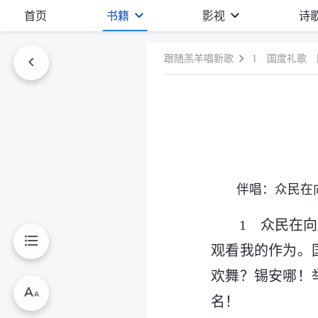
首页
书籍
影视
诗
跟随羔羊唱新歌
1 国度礼歌
伴唱：众民在
1 众民在
观看我的作为。
欢舞？锡安哪！
名！