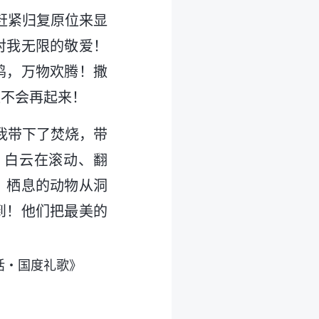
赶紧归复原位来显
对我无限的敬爱！
鸣，万物欢腾！撒
远不会再起来！
我带下了焚烧，带
，白云在滚动、翻
。栖息的动物从洞
到！他们把最美的
话・国度礼歌》