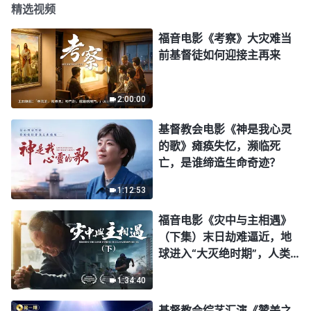
精选视频
福音电影《考察》大灾难当
前基督徒如何迎接主再来
2:00:00
基督教会电影《神是我心灵
的歌》瘫痪失忆，濒临死
亡，是谁缔造生命奇迹？
1:12:53
福音电影《灾中与主相遇》
（下集）末日劫难逼近，地
球进入“大灭绝时期”，人类
进入倒计时，你准备好逃生
1:34:40
了吗？
基督教会综艺汇演《赞美之