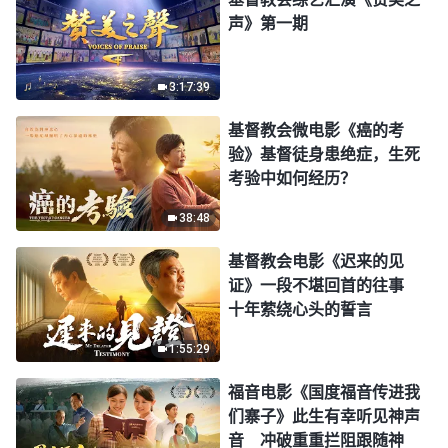
声》第一期
3:17:39
基督教会微电影《癌的考
验》基督徒身患绝症，生死
考验中如何经历？
38:48
基督教会电影《迟来的见
证》一段不堪回首的往事
十年萦绕心头的誓言
1:55:29
福音电影《国度福音传进我
们寨子》此生有幸听见神声
音 冲破重重拦阻跟随神