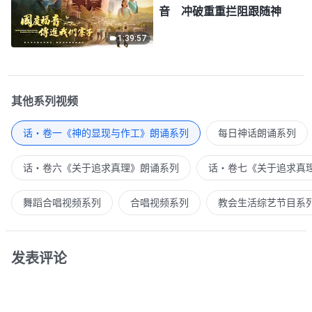
音 冲破重重拦阻跟随神
1:39:57
其他系列视频
话・卷一《神的显现与作工》朗诵系列
每日神话朗诵系列
话・卷六《关于追求真理》朗诵系列
话・卷七《关于追求真
舞蹈合唱视频系列
合唱视频系列
教会生活综艺节目系
发表评论