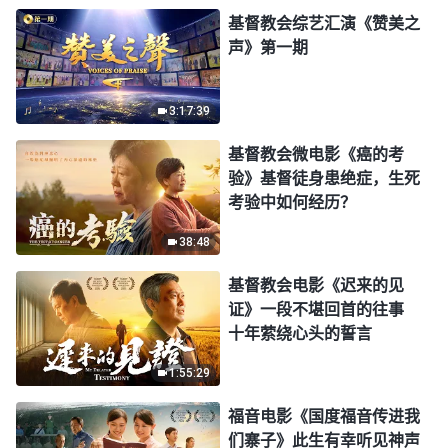
基督教会综艺汇演《赞美之
声》第一期
3:17:39
基督教会微电影《癌的考
验》基督徒身患绝症，生死
考验中如何经历？
38:48
基督教会电影《迟来的见
证》一段不堪回首的往事
十年萦绕心头的誓言
1:55:29
福音电影《国度福音传进我
们寨子》此生有幸听见神声