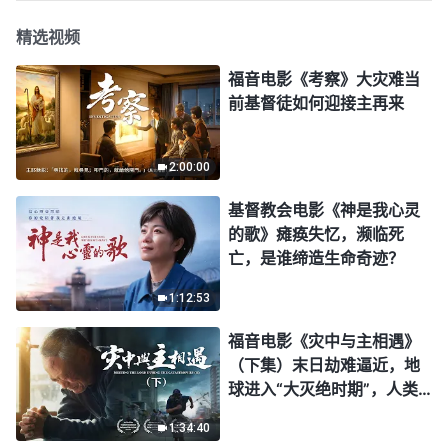
精选视频
福音电影《考察》大灾难当
前基督徒如何迎接主再来
2:00:00
基督教会电影《神是我心灵
的歌》瘫痪失忆，濒临死
亡，是谁缔造生命奇迹？
1:12:53
福音电影《灾中与主相遇》
（下集）末日劫难逼近，地
球进入“大灭绝时期”，人类
进入倒计时，你准备好逃生
1:34:40
了吗？